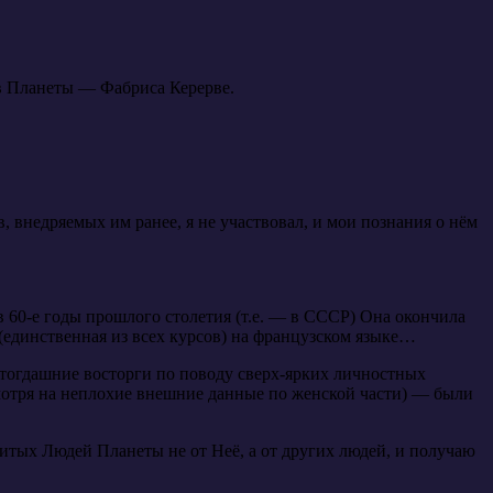
ов Планеты — Фабриса Керерве.
, внедряемых им ранее, я не участвовал, и мои познания о нём
60-е годы прошлого столетия (т.е. — в СССР) Она окончила
(единственная из всех курсов) на французском языке…
ё тогдашние восторги по поводу сверх-ярких личностных
смотря на неплохие внешние данные по женской части) — были
нитых Людей Планеты не от Неё, а от других людей, и получаю