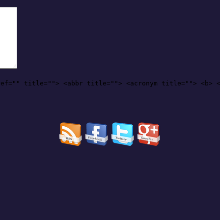
ref="" title=""> <abbr title=""> <acronym title=""> <b> 