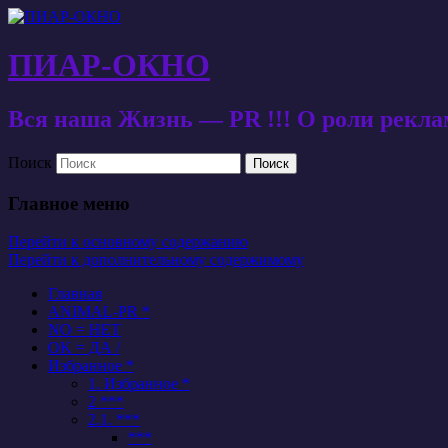
ПИАР-ОКНО
Вся наша Жизнь — PR !!! О роли рекл
Поиск
Главное меню
Перейти к основному содержанию
Перейти к дополнительному содержимому
Главная
ANIMAL-PR *
NO = НЕТ
OK = ДА /
Избранное *
1. Избранное *
2 ***
2.1. ***
***