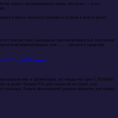
йству нашего несовершенного мира, тем более — в его
ей.
рке и много скепсиса: готовясь к встрече я залез в рунет,
есте с тем местами «выпирала» противоречивость и логическое
 частичной некомпетенции, или — … заказного характера
ом, а ЧТО — АНТИмифом.
персонально ему в презентации, он «выдал на гора» СТОЛЬКО
 «в разЫ» больше! Он действовал не на сцене, а на
го на видео. Ловить фотокамерой удачные моменты для съёмки