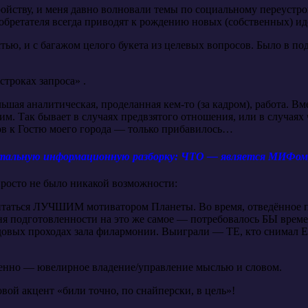
ойству, и меня давно волновали темы по социальному переустро
бретателя всегда приводят к рождению новых (собственных) ид
ью, и с багажом целого букета из целевых вопросов. Было в подко
троках запроса» .
шая аналитическая, проделанная кем-то (за кадром), работа. Вм
. Так бывает в случаях предвзятого отношения, или в случаях
сов к Гостю моего города — только прибавилось…
детальную информационную разборку: ЧТО — является МИФ
росто не было никакой возможности:
считаться ЛУЧШИМ мотиватором Планеты. Во время, отведённое 
подготовленности на это же самое — потребовалось БЫ времени
довых проходах зала филармонии. Выиграли — ТЕ, кто снимал Е
менно — ювелирное владение/управление мыслью и словом.
ой акцент «били точно, по снайперски, в цель»!