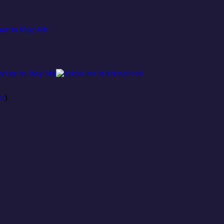
ка
).