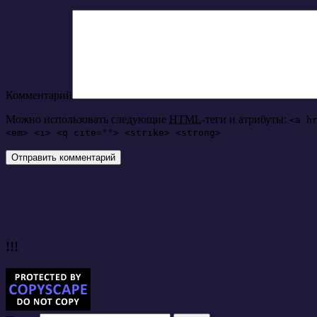
Комментарий
Можно использовать следующие
HTML
-теги и атрибуты:
<a h
<em> <i> <q cite=""> <strike> <strong>
!!!