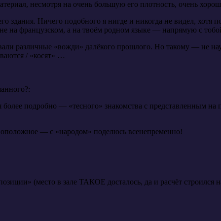
ериал, несмотря на очень большую его плотность, очень хорош
сего здания. Ничего подобного я нигде и никогда не видел, хотя 
 не на французском, а на твоём родном языке — напрямую с тоб
вали различные «вожди» далёкого прошлого. Но такому — не нау
ваются / «косят» …
шанного?:
ля более подробно — «тесного» знакомства с представленным на
ивоположное — с «народом» поделюсь всенепременно!
иции» (место в зале ТАКОЕ досталось, да и расчёт строился на