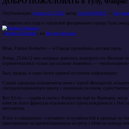
ДОБРО ПОЖАЛОВАТЬ в Тулу, Фабрис
Опубликовано
Апрель 23, 2012
автор
Сергей ЮНГА
—
Нет ко
25 апреля сего года в городской филармонии города Тулы ожи
«
Фабрис Керерве
» на
Яндекс.Фотках
…
Итак, Fabrice Kerherve — в Городе оружейных-дел-мастеров.
Вчера, 25.04.12 мне впервые довелось лицезреть это Явление п
ограничивались только рассказами знакомых — «визионщиков»
Был, правда, и один более прямой источник информации:
Судьба однажды познакомила меня с одной Женщиной, владеющ
специализированную школу с языковым уклоном, единственную 
Вот Её-то — судьба и свела с Фабрисом ещё во Франции, когда
качеств этого француза итальянского происхождения (а у Неё
непонятны.
И вот я совершенно «случайно» (случайностей в природе не бы
приглашение на презентационную встречу с Ним по поводу нов