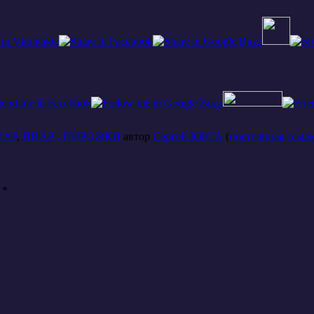
ИАР
,
ПИАР - ПИРОЖКИ
автор
Сергей ЮНГА
(
постоянная ссыл
ы
*