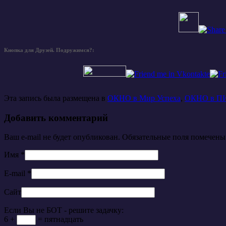
Кнопка для Друзей. Подружимся?:
Эта запись была размещена в
ОКНО в Мир Успеха
,
ОКНО в П
Добавить комментарий
Ваш e-mail не будет опубликован. Обязательные поля помечен
Имя
*
E-mail
*
Сайт
Если Вы не БОТ - решите задачку:
6 +
= пятнадцать