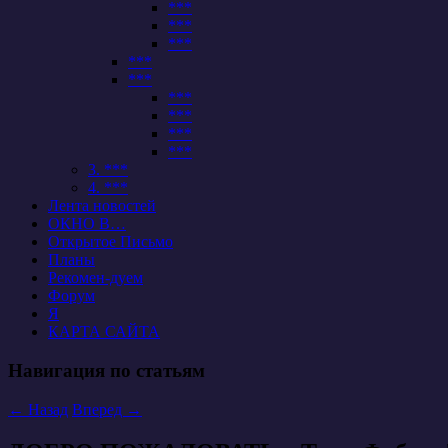
***
***
***
***
***
***
***
***
***
3. ***
4. ***
Лента новостей
ОКНО В…
Открытое Письмо
Планы
Рекомен-дуем
Форум
Я
КАРТА САЙТА
Навигация по статьям
←
Назад
Вперед
→