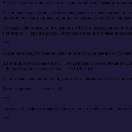
Весь, безупречно-логически-выстроенный, информационный мат
Его энергетика казалось проникала далеко за пределы зала и в
наличие посредника-переводчицы — казалось, что Он говорит
Поймал себя на мысли, что вероятно ТАК и выглядели/действо
в Истории — крайне редко. Остальные под них только подделы
***
Каков же вывод был мною сделан из всего увиденного и услы
До конца, во всех ньюансах, — не разобрался, но оснований д
с Фабрисом «в разведку я бы — ПОШЁЛ!)))
Если же моя «аналитика» подскажет со временем что-то прот
(Если «народ» — захочет…)))
***
Прилагаемые фотоснимки были сделаны с очень «невыгодной поз
***