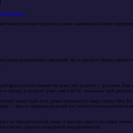
!
мментариев ↓
дается выступление одного из самых знаменитых бизнес-тренер
оистинне-космического масштаба. Ни в одном из бизнес-проектов
.
ей французским языком не хуже, чем родным — русским. Ещё в 
в городе, и позднее, учась уже в ВУЗе, защищала свой диплом 
 он ещё может быть и не думал приезжать в нашу страну. Мне Е
 самой — был от природы мужской ум учёного-исследователя не
вает по определению))) узнаю о приезде одного из самых знаме
ого бизнес проекта социальной направленности.