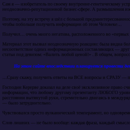
Сам я — изобретатель по своему внутренне-генетическому устр
неоднозначно-репутационной бизнес-сфере. А размышления изо
Поэтому, на эту встречу я шёл с большой предзаинтересованност
чтобы побольше получить информации об этом Человеке…
Получил… очень много негатива, расположенного во «первых с
Материал этот вызвал неоднозначную реакцию: была видна боль
несоответствие одних информационных составляющих — другим
статьи под девизом: «Валить любой ценой!» . В общем, вопро
На этом сайте впоследствии планируется провести 
…Сразу скажу, получить ответы на ВСЕ вопросы и СРАЗУ — п
Господин Керерве доказал на деле своё эксклюзивное право 
информации, что любому другому презентанту ЛЮБОГО уровня 
расстоянии вытянутой руки, стремительно двигаясь в междуря
— было затруднительно.
Чувствовался просто вулканический темперамент, но одновре
Слов лишних — не было вообще: каждая фраза, каждый смыслов