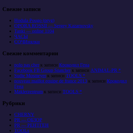
Свежие записи
Hodula Pougo (pryg)
OPORA ROSSII — Sergey Kazarnovsky
Tanki — online 1104
ЧАСЫ
СОЧИнялки
Свежие комментарии
polo pas cher
к записи
Крокодил Гена
Facebook FB Group Snatcher
к записи
ANIMAL-PR *
Sudie Mosmeyer
к записи
TOOLS *
nouveau maillot equipe de france 2013
к записи
Крокодил
Гена
Maklerzentrum
к записи
TOOLS *
Рубрики
CHERNY
PR — ОБЗОР
PR — РЕНТГЕН
TOOLs