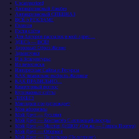
Uncategorized
Антикризисный Ликбез
Антикризисный СПЕЦНАЗ
ВСЁ о РЕКЛАМЕ
Главная
Гости сайта
Для Авторов рассылок в мой адрес…
ЗДЕСЬ — ВСЁ!
Здоровый Образ Жизни
Здравпункт
И в безкультурье
Из переписки
Интересные Сайты и Ресурсы
КАК правильно выбрать Жилище
КАК ПРАВИЛЬНО…
Квартирный вопрос
Кулинарные сайты
ЛИКБЕЗ
Минздрав предупреждает
Мои афоризмы
Мой Друг — Дуэлянт
Мой Друг — Контактёр С-летающей-посуды
Мой Друг — Мистер ДеШОУ (Он же — Гаврик Портер)
Мой Друг — Обормот
Мой Друг — Политкорр (Политринг)