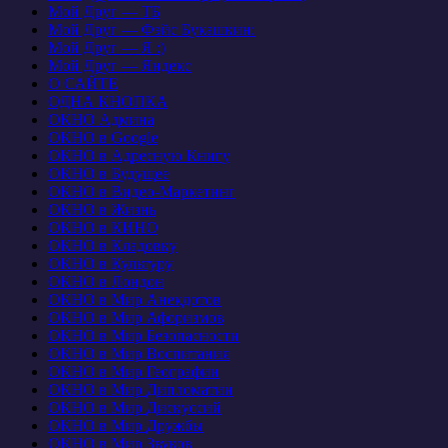
Мой Друг — ТБ
Мой Друг — Фэйс Букашкин:
Мой Друг — Я :)
Мой Друг — Яндекс
О САЙТЕ
ОДНА КНОПКА
ОКНО Админа
ОКНО в Google
ОКНО в Адресную Книгу
ОКНО в Будущее
ОКНО в Видео-Маркетинг
ОКНО в Жизнь
ОКНО в КИНО
ОКНО в Кладовку
ОКНО в Культуру
ОКНО в Лондон
ОКНО в Мир Анекдотов
ОКНО в Мир Афоризмов
ОКНО в Мир Безопасности
ОКНО в Мир Воспитания
ОКНО в Мир Географии
ОКНО в Мир Дипломатии
ОКНО в Мир Дискуссий
ОКНО в Мир Дружбы
ОКНО в Мир Звуков