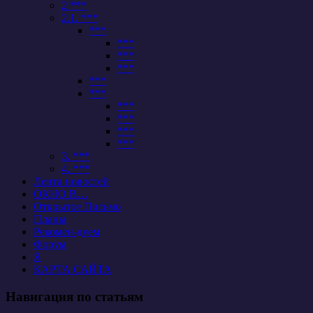
2 ***
2.1. ***
***
***
***
***
***
***
***
***
***
***
3. ***
4. ***
Лента новостей
ОКНО В…
Открытое Письмо
Планы
Рекомен-дуем
Форум
Я
КАРТА САЙТА
Навигация по статьям