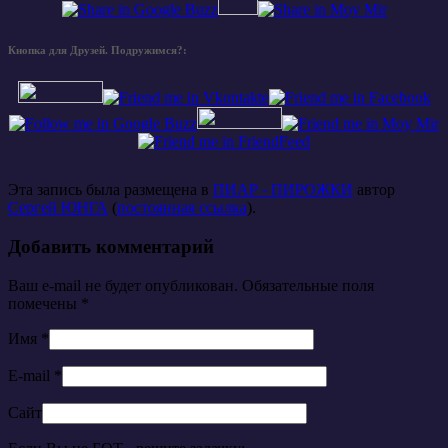
Кнопка для Друзей. Подружимся?:
Эта запись была размещена в
ПИАР - ПИРОЖКИ
автор
Сергей ЮНГА
(
постоянная ссылка
).
Добавить комментарий
Ваш e-mail не будет опубликован. Обязательные поля
помечены
*
Имя
*
E-mail
*
Сайт