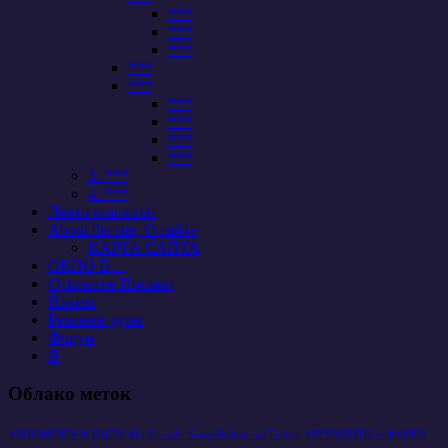
***
***
***
***
***
***
***
***
***
3. ***
4. ***
Лента новостей
About the site, О сайте
КАРТА САЙТА
ОКНО В…
Открытое Письмо
Планы
Рекомен-дуем
Форум
Я
Облако меток
ARGUMENTS & FACTS
My Friend - Snow Pedestrian
Twitter
АРГУМЕНТЫ и ФАКТЫ