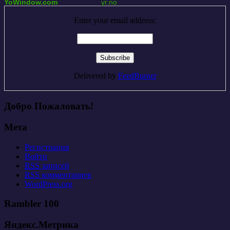
YoWindow.com
yr.no
Enter your email address:
Delivered by
FeedBurner
Добро Пожаловать!
Мета
Регистрация
Войти
RSS
записей
RSS
комментариев
WordPress.org
Rambler 100
Яндекс.Метрика