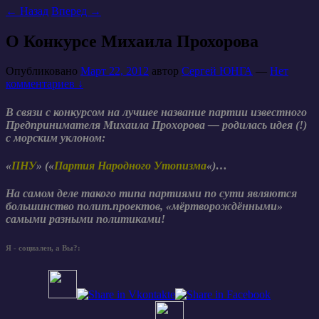
←
Назад
Вперед
→
О Конкурсе Михаила Прохорова
Опубликовано
Март 22, 2012
автор
Сергей ЮНГА
—
Нет
комментариев ↓
В связи с конкурсом на лучшее название партии известного
Предпринимателя Михаила Прохорова — родилась идея (!)
с морским уклоном:
«
ПНУ
» («
Партия Народного Утопизма
«)…
На самом деле такого типа партиями по сути являются
большинство полит.проектов, «мёртворождёнными»
самыми разными политиками!
Я - социален, а Вы?: