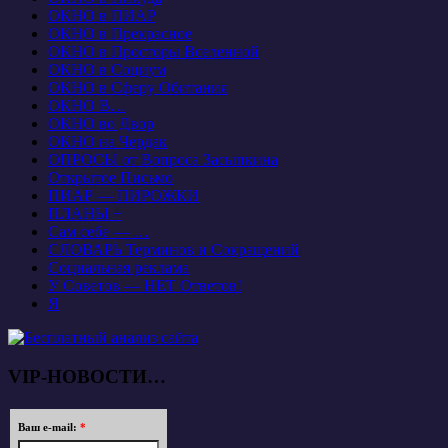
ОКНО в ПИАР
ОКНО в Прекрасное
ОКНО в Просторы Вселенной
ОКНО в Социум
ОКНО в Сферу Обитания
ОКНО В…
ОКНО во Двор
ОКНО на Чердак
ОПРОСЫ от Вопроса Засыпкина
Открытое Письмо
ПИАР — ПИРОЖКИ
ПЛАНЫ +
Сам себе — …
СЛОВАРЬ Терминов и Сокращений
Социальная реклама
У Советов — НЕТ Ответов!
Я
VIP-НОВОСТИ…
Ваш e-mail:
*