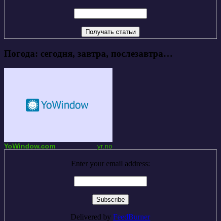
Погода: сегодня, завтра, послезавтра…
YoWindow.com
yr.no
Enter your email address:
Delivered by
FeedBurner