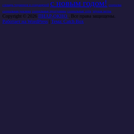
с новым годом!
словарь терминов и сокращений
социалка
социальная реклама
социальные программы
социальные сети
чёрная метка
Copyright © 2026
ПИАР-ОКНО
. Все права защищены.
Работает на WordPress
|
Тема: Catch Box