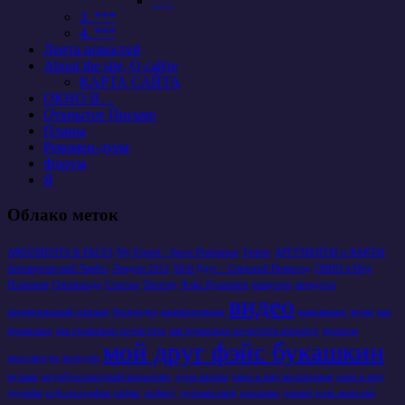
***
3. ***
4. ***
Лента новостей
About the site, О сайте
КАРТА САЙТА
ОКНО В…
Открытое Письмо
Планы
Рекомен-дуем
Форум
Я
Облако меток
ARGUMENTS & FACTS
My Friend - Snow Pedestrian
Twitter
АРГУМЕНТЫ и ФАКТЫ
Антикризисный Ликбез
Лондон 2012
Мой Друг - Снежный Пешеход
ОКНО в Мир
Познания
Олимпиада
Счастье
Твиттер
Фэйс Букашкин
аккаунты
анекдоты
видео
антикризисный спецназ
беспредел
взаимопомощь
выживание
звуки
как
правильно
как правильно почистить
как правильно почистить монитор
кризисы
мой друг фэйс букашкин
кроссворды
мелодии
музыка
недобросовестный маркетинг
одна кнопка
окно в мир воспитания
окно в мир
дружбы
п-ф-география
пофиг
пофигу
путешествия
рассылки
роняет роза лепестки