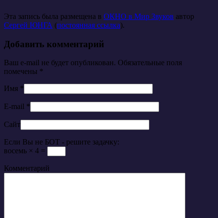
Эта запись была размещена в
ОКНО в Мир Звуков
автор
Сергей ЮНГА
(
постоянная ссылка
).
Добавить комментарий
Ваш e-mail не будет опубликован. Обязательные поля
помечены
*
Имя
*
E-mail
*
Сайт
Если Вы не БОТ - решите задачку:
восемь × 4 =
Комментарий