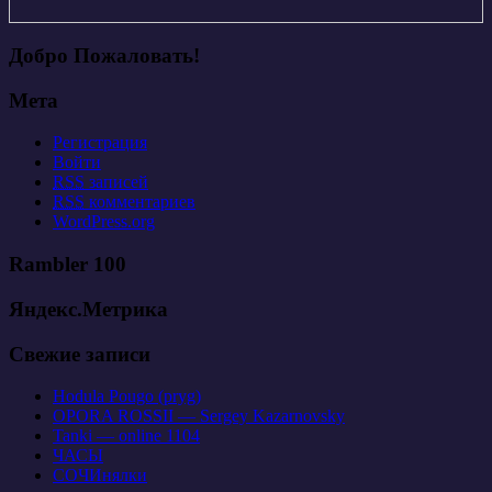
Добро Пожаловать!
Мета
Регистрация
Войти
RSS
записей
RSS
комментариев
WordPress.org
Rambler 100
Яндекс.Метрика
Свежие записи
Hodula Pougo (pryg)
OPORA ROSSII — Sergey Kazarnovsky
Tanki — online 1104
ЧАСЫ
СОЧИнялки