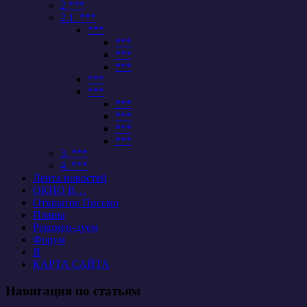
2 ***
2.1. ***
***
***
***
***
***
***
***
***
***
***
3. ***
4. ***
Лента новостей
ОКНО В…
Открытое Письмо
Планы
Рекомен-дуем
Форум
Я
КАРТА САЙТА
Навигация по статьям