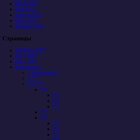
Июнь 2012
Май 2012
Апрель 2012
Март 2012
Февраль 2012
Страницы
ANIMAL-PR *
NO = НЕТ
OK = ДА /
Избранное *
1. Избранное *
2 ***
2.1. ***
***
***
***
***
***
***
***
***
***