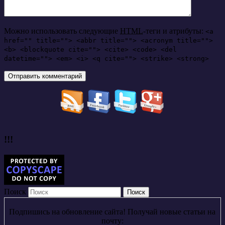
Можно использовать следующие
HTML
-теги и атрибуты:
<a
href="" title=""> <abbr title=""> <acronym title="">
<b> <blockquote cite=""> <cite> <code> <del
datetime=""> <em> <i> <q cite=""> <strike> <strong>
!!!
Поиск
Подпишись на обновление сайта! Получай новые статьи на
почту: