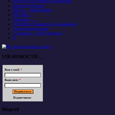
ОПРОСЫ от Вопроса Засыпкина
Открытое Письмо
ПИАР — ПИРОЖКИ
ПЛАНЫ +
Сам себе — …
СЛОВАРЬ Терминов и Сокращений
Социальная реклама
У Советов — НЕТ Ответов!
Я
VIP-НОВОСТИ…
Ваш e-mail:
*
Ваше имя:
*
Подписчиков:
Blogroll