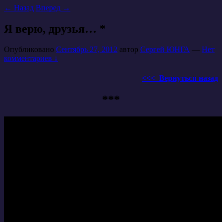
←
Назад
Вперед
→
Я верю, друзья… *
Опубликовано
Сентябрь 27, 2012
автор
Сергей ЮНГА
—
Нет
комментариев ↓
<<< Вернуться назад
***