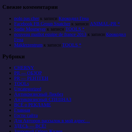
Свежие комментарии
polo pas cher
к записи
Крокодил Гена
Facebook FB Group Snatcher
к записи
ANIMAL-PR *
Sudie Mosmeyer
к записи
TOOLS *
nouveau maillot equipe de france 2013
к записи
Крокодил
Гена
Maklerzentrum
к записи
TOOLS *
Рубрики
CHERNY
PR — ОБЗОР
PR — РЕНТГЕН
TOOLs
Uncategorized
Антикризисный Ликбез
Антикризисный СПЕЦНАЗ
ВСЁ о РЕКЛАМЕ
Главная
Гости сайта
Для Авторов рассылок в мой адрес…
ЗДЕСЬ — ВСЁ!
Здоровый Образ Жизни