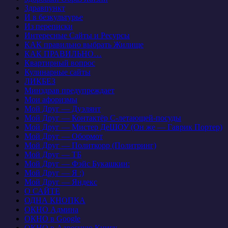
Здравпункт
И в безкультурье
Из переписки
Интересные Сайты и Ресурсы
КАК правильно выбрать Жилище
КАК ПРАВИЛЬНО…
Квартирный вопрос
Кулинарные сайты
ЛИКБЕЗ
Минздрав предупреждает
Мои афоризмы
Мой Друг — Дуэлянт
Мой Друг — Контактёр С-летающей-посуды
Мой Друг — Мистер ДеШОУ (Он же — Гаврик Портер)
Мой Друг — Обормот
Мой Друг — Политкорр (Политринг)
Мой Друг — ТБ
Мой Друг — Фэйс Букашкин:
Мой Друг — Я :)
Мой Друг — Яндекс
О САЙТЕ
ОДНА КНОПКА
ОКНО Админа
ОКНО в Google
ОКНО в Адресную Книгу