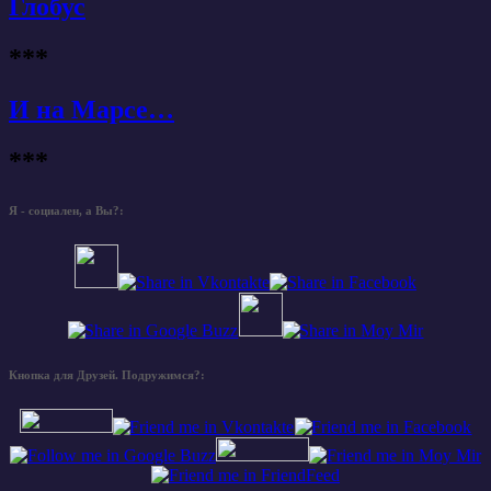
Глобус
***
И на Марсе…
***
Я - социален, а Вы?:
Кнопка для Друзей. Подружимся?: