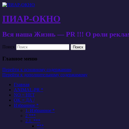
ПИАР-ОКНО
Вся наша Жизнь — PR !!! О роли рекл
Поиск
Главное меню
Перейти к основному содержанию
Перейти к дополнительному содержимому
Главная
ANIMAL-PR *
NO = НЕТ
OK = ДА /
Избранное *
1. Избранное *
2 ***
2.1. ***
***