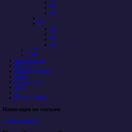
***
***
***
***
***
***
***
***
***
3. ***
4. ***
Лента новостей
ОКНО В…
Открытое Письмо
Планы
Рекомен-дуем
Форум
Я
КАРТА САЙТА
Навигация по статьям
←
Назад
Вперед
→