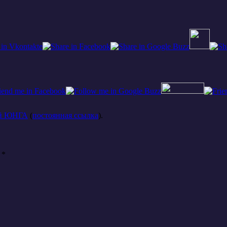
ей ЮНГА
(
постоянная ссылка
).
ы
*