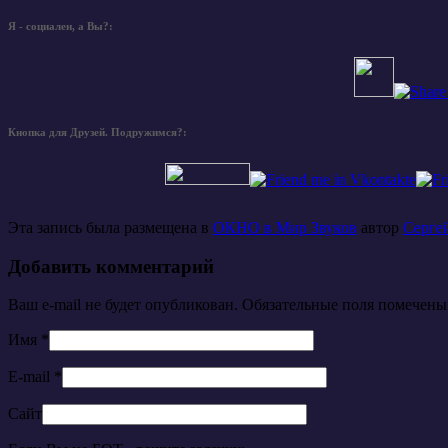
Я - социален, а Вы?:
Кнопка для Друзей. Подружимся?:
Эта запись была размещена в
ОКНО в Мир Звуков
автор
Серг
Добавить комментарий
Ваш e-mail не будет опубликован. Обязательные поля помечен
Имя
*
E-mail
*
Сайт