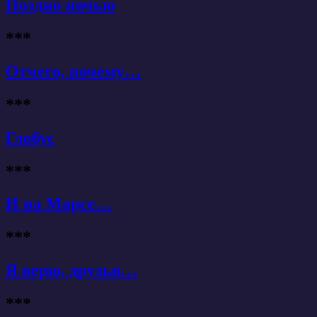
Поздно ночью
***
Отчего, почему…
***
Глобус
***
И на Марсе…
***
Я верю, друзья…
***