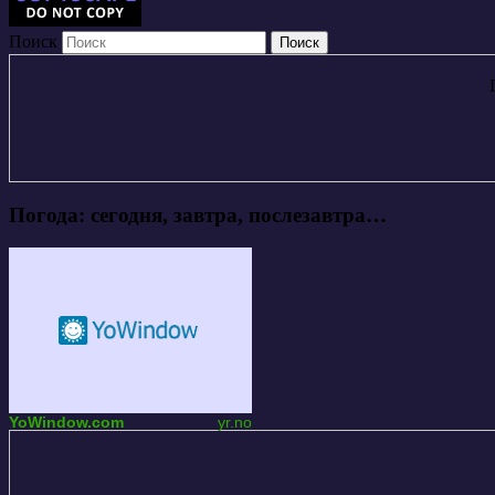
Поиск
Погода: сегодня, завтра, послезавтра…
YoWindow.com
yr.no