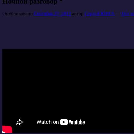
Ночной разговор *
Опубликовано
Сентябрь 27, 2012
автор
Сергей ЮНГА
—
Нет к