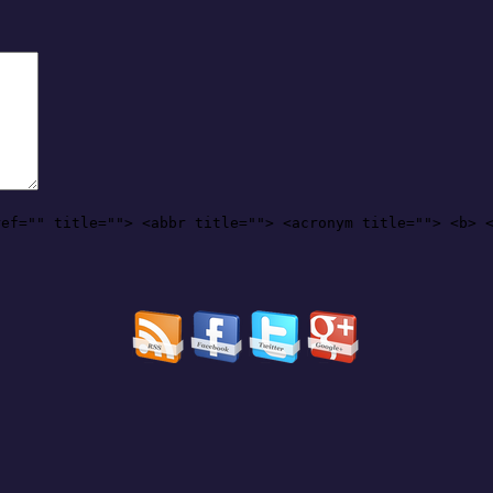
ref="" title=""> <abbr title=""> <acronym title=""> <b> 