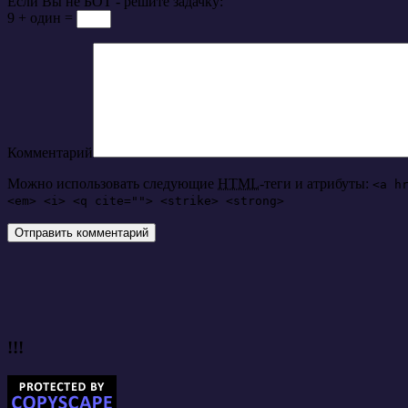
Если Вы не БОТ - решите задачку:
9 + один =
Комментарий
Можно использовать следующие
HTML
-теги и атрибуты:
<a h
<em> <i> <q cite=""> <strike> <strong>
!!!