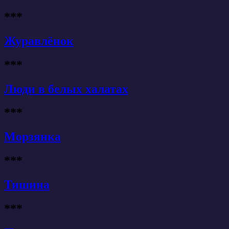
***
Журавлёнок
***
Люди в белых халатах
***
Морзянка
***
Тишина
***