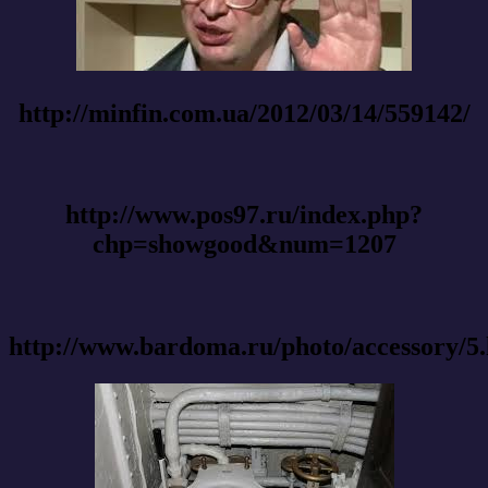
http://minfin.com.ua/2012/03/14/559142/
http://www.pos97.ru/index.php?
chp=showgood&num=1207
http://www.bardoma.ru/photo/accessory/5