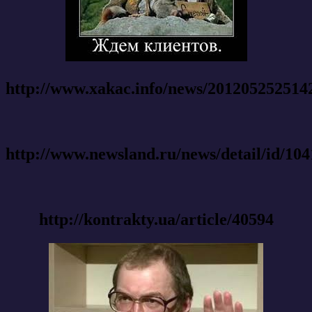
http://www.xakac.info/news/201205252514
http://www.newsland.ru/news/detail/id/104
http://kontrakty.ua/article/40594