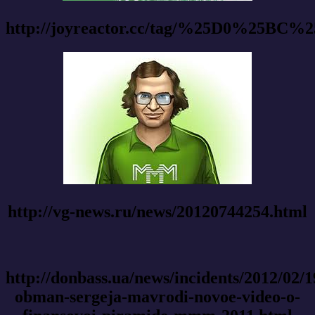
http://joyreactor.cc/tag/%25D0%
http://vg-news.ru/news/20120744254.html
http://donbass.ua/news/incidents/2012/02/1
obman-sergeja-mavrodi-novoe-video-o-