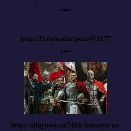
***
http://f5.ru/radar/post/412177
***
http://altaypost.ru/7850-hamstvo-so-