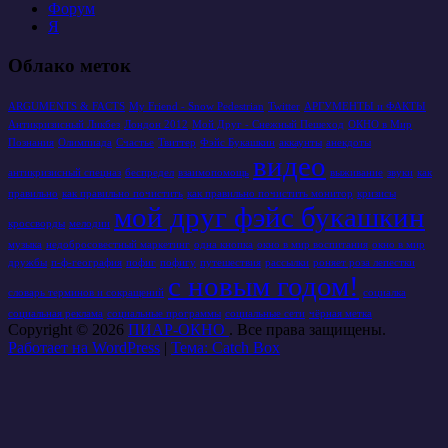
Форум
Я
Облако меток
ARGUMENTS & FACTS
My Friend - Snow Pedestrian
Twitter
АРГУМЕНТЫ и ФАКТЫ
Антикризисный Ликбез
Лондон 2012
Мой Друг - Снежный Пешеход
ОКНО в Мир
Познания
Олимпиада
Счастье
Твиттер
Фэйс Букашкин
аккаунты
анекдоты
видео
антикризисный спецназ
беспредел
взаимопомощь
выживание
звуки
как
правильно
как правильно почистить
как правильно почистить монитор
кризисы
мой друг фэйс букашкин
кроссворды
мелодии
музыка
недобросовестный маркетинг
одна кнопка
окно в мир воспитания
окно в мир
дружбы
п-ф-география
пофиг
пофигу
путешествия
рассылки
роняет роза лепестки
с новым годом!
словарь терминов и сокращений
социалка
социальная реклама
социальные программы
социальные сети
чёрная метка
Copyright © 2026
ПИАР-ОКНО
. Все права защищены.
Работает на WordPress
|
Тема: Catch Box