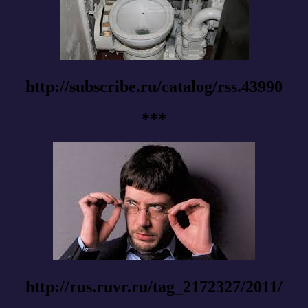
http://subscribe.ru/catalog/rss.43990
***
http://rus.ruvr.ru/tag_2172327/2011/