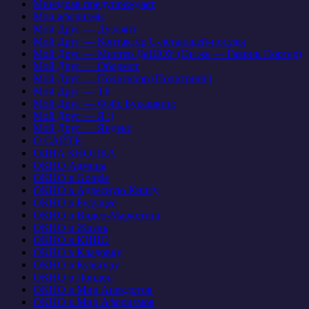
Минздрав предупреждает
Мои афоризмы
Мой Друг — Дуэлянт
Мой Друг — Контактёр С-летающей-посуды
Мой Друг — Мистер ДеШОУ (Он же — Гаврик Портер)
Мой Друг — Обормот
Мой Друг — Политкорр (Политринг)
Мой Друг — ТБ
Мой Друг — Фэйс Букашкин:
Мой Друг — Я :)
Мой Друг — Яндекс
О САЙТЕ
ОДНА КНОПКА
ОКНО Админа
ОКНО в Google
ОКНО в Адресную Книгу
ОКНО в Будущее
ОКНО в Видео-Маркетинг
ОКНО в Жизнь
ОКНО в КИНО
ОКНО в Кладовку
ОКНО в Культуру
ОКНО в Лондон
ОКНО в Мир Анекдотов
ОКНО в Мир Афоризмов