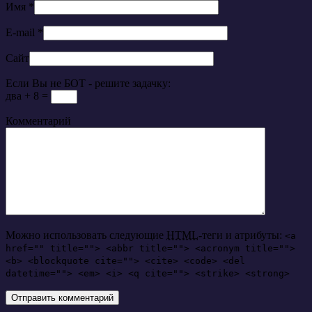
Имя
*
E-mail
*
Сайт
Если Вы не БОТ - решите задачку:
два + 8 =
Комментарий
Можно использовать следующие
HTML
-теги и атрибуты:
<a
href="" title=""> <abbr title=""> <acronym title="">
<b> <blockquote cite=""> <cite> <code> <del
datetime=""> <em> <i> <q cite=""> <strike> <strong>