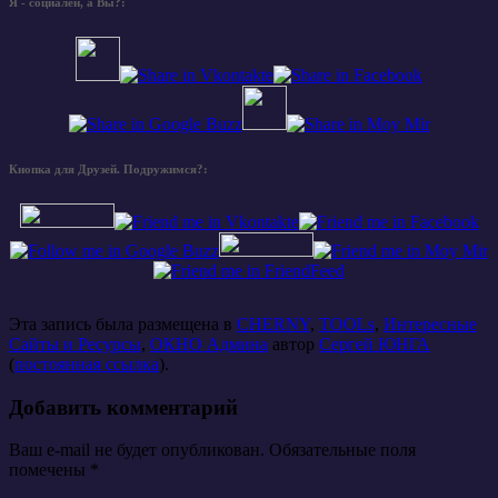
Я - социален, а Вы?:
Кнопка для Друзей. Подружимся?:
Эта запись была размещена в
CHERNY
,
TOOLs
,
Интересные
Сайты и Ресурсы
,
ОКНО Админа
автор
Сергей ЮНГА
(
постоянная ссылка
).
Добавить комментарий
Ваш e-mail не будет опубликован. Обязательные поля
помечены
*