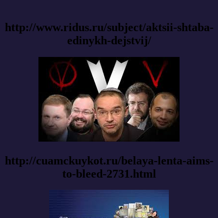
http://www.ridus.ru/subject/aktsii-shtaba-
edinykh-dejstvij/
http://cuamckuykot.ru/belaya-lenta-aims-
to-bleed-2731.html