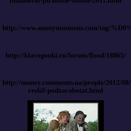
finansovoi-piramide-mmm-2011.html
http://www.anonymmmous.com/ta
http://klavogonki.ru/forum/flood/18865/
http://money.comments.ua/people/2012/08
reshil-podzarabotat.html