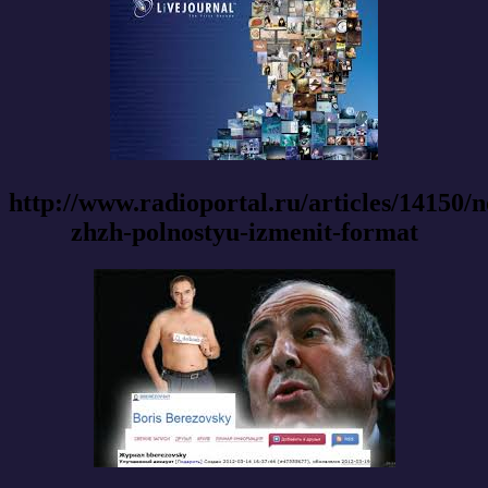
http://www.radioportal.ru/articles/14150/n
zhzh-polnostyu-izmenit-format