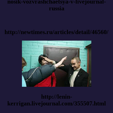
nosik-vozvrashchaetsya-v-livejournal-
russia
http://newtimes.ru/articles/detail/46560/
http://lenin-
kerrigan.livejournal.com/355507.html