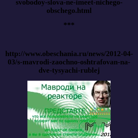
svobodoy-slova-ne-imeet-nichego-
obschego.html
***
http://www.obeschania.ru/news/2012-04-
03/s-mavrodi-zaochno-oshtrafovan-na-
dve-tysyachi-rublej