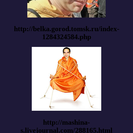
http://belka.gorod.tomsk.ru/index-
1284324584.php
http://mashina-
s.livejournal.com/288165.html