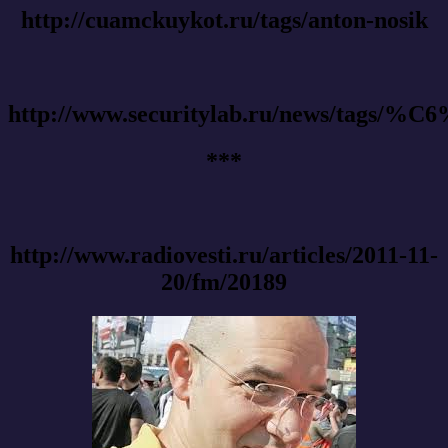
http://cuamckuykot.ru/tags/anton-nosik
http://www.securitylab.ru/news/tags/%C
***
http://www.radiovesti.ru/articles/2011-11-
20/fm/20189