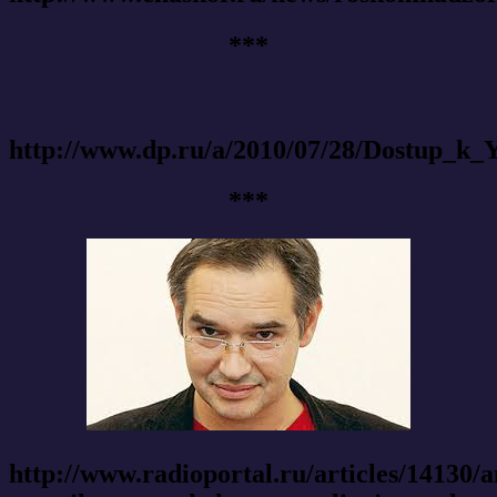
***
http://www.dp.ru/a/2010/07/28/Dostup_k_
***
http://www.radioportal.ru/articles/14130/a