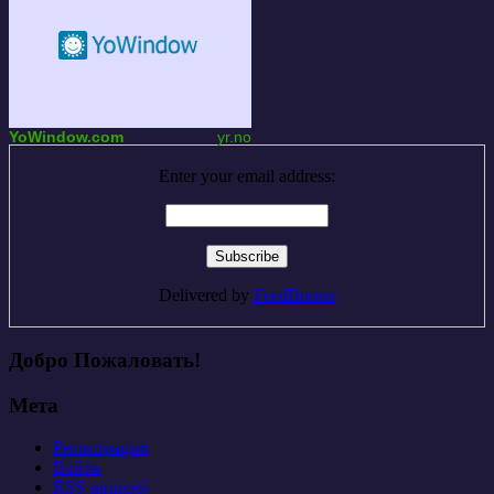
YoWindow.com
yr.no
Enter your email address:
Delivered by
FeedBurner
Добро Пожаловать!
Мета
Регистрация
Войти
RSS
записей