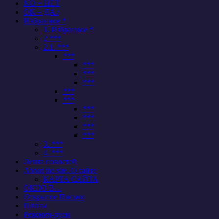
NO = НЕТ
OK = ДА /
Избранное *
1. Избранное *
2 ***
2.1. ***
***
***
***
***
***
***
***
***
***
***
3. ***
4. ***
Лента новостей
About the site, О сайте
КАРТА САЙТА
ОКНО В…
Открытое Письмо
Планы
Рекомен-дуем