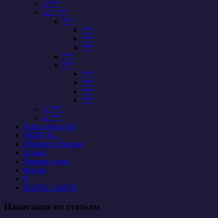
2 ***
2.1. ***
***
***
***
***
***
***
***
***
***
***
3. ***
4. ***
Лента новостей
ОКНО В…
Открытое Письмо
Планы
Рекомен-дуем
Форум
Я
КАРТА САЙТА
Навигация по статьям