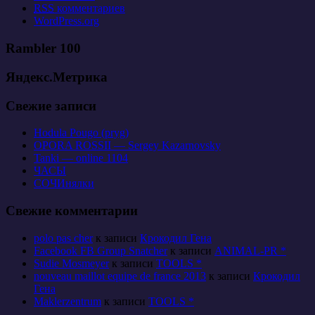
RSS
комментариев
WordPress.org
Rambler 100
Яндекс.Метрика
Свежие записи
Hodula Pougo (pryg)
OPORA ROSSII — Sergey Kazarnovsky
Tanki — online 1104
ЧАСЫ
СОЧИнялки
Свежие комментарии
polo pas cher
к записи
Крокодил Гена
Facebook FB Group Snatcher
к записи
ANIMAL-PR *
Sudie Mosmeyer
к записи
TOOLS *
nouveau maillot equipe de france 2013
к записи
Крокодил
Гена
Maklerzentrum
к записи
TOOLS *