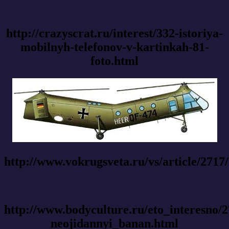
http://crazyscrat.ru/interest/332-istoriya-
mobilnyh-telefonov-v-kartinkah-81-
foto.html
http://www.vokrugsveta.ru/vs/article/2717/
http://www.bodyculture.ru/eto_interesno/2
neojidannyi_banan.html