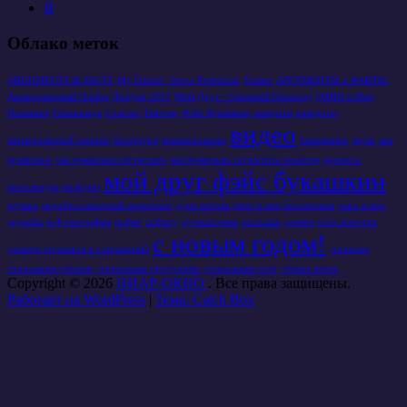
Я
Облако меток
ARGUMENTS & FACTS
My Friend - Snow Pedestrian
Twitter
АРГУМЕНТЫ и ФАКТЫ
Антикризисный Ликбез
Лондон 2012
Мой Друг - Снежный Пешеход
ОКНО в Мир
Познания
Олимпиада
Счастье
Твиттер
Фэйс Букашкин
аккаунты
анекдоты
видео
антикризисный спецназ
беспредел
взаимопомощь
выживание
звуки
как
правильно
как правильно почистить
как правильно почистить монитор
кризисы
мой друг фэйс букашкин
кроссворды
мелодии
музыка
недобросовестный маркетинг
одна кнопка
окно в мир воспитания
окно в мир
дружбы
п-ф-география
пофиг
пофигу
путешествия
рассылки
роняет роза лепестки
с новым годом!
словарь терминов и сокращений
социалка
социальная реклама
социальные программы
социальные сети
чёрная метка
Copyright © 2026
ПИАР-ОКНО
. Все права защищены.
Работает на WordPress
|
Тема: Catch Box