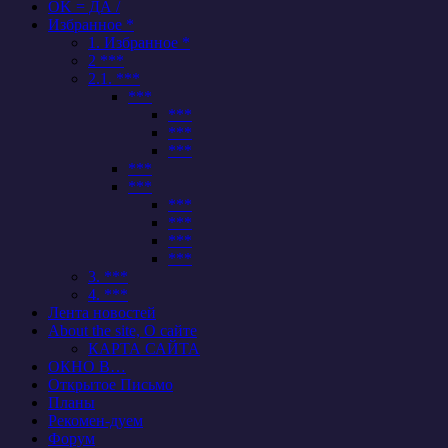
OK = ДА /
Избранное *
1. Избранное *
2 ***
2.1. ***
***
***
***
***
***
***
***
***
***
***
3. ***
4. ***
Лента новостей
About the site, О сайте
КАРТА САЙТА
ОКНО В…
Открытое Письмо
Планы
Рекомен-дуем
Форум