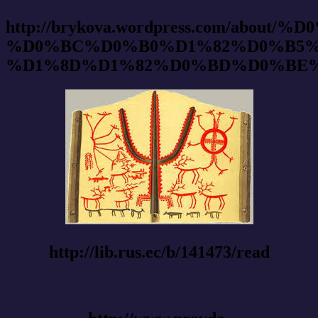
http://brykova.wordpress.co
%D0%BC%D0%B0%D1%82%D0%B5%
%D1%8D%D1%82%D0%BD%D0%BE%
http://lib.rus.ec/b/141473/read