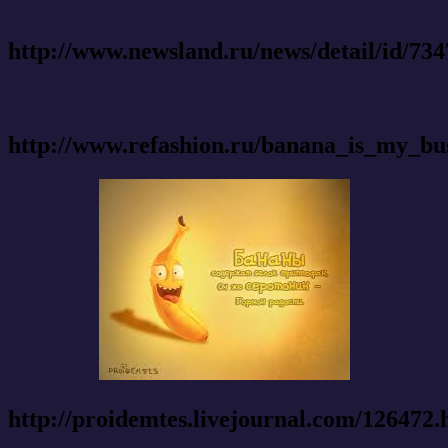
http://www.newsland.ru/news/detail/id/734
http://www.refashion.ru/bana
http://proidemtes.livejournal.com/126472.