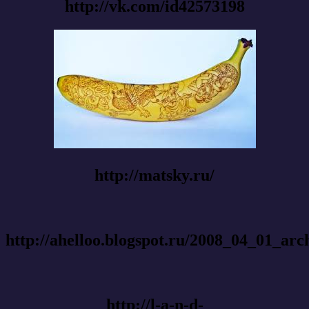
http://vk.com/id42573198
http://matsky.ru/
http://ahelloo.blogspot.ru/2008_04_01_arc
http://l-a-n-d-