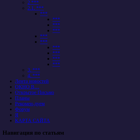
2 ***
2.1. ***
***
***
***
***
***
***
***
***
***
***
3. ***
4. ***
Лента новостей
ОКНО В…
Открытое Письмо
Планы
Рекомен-дуем
Форум
Я
КАРТА САЙТА
Навигация по статьям