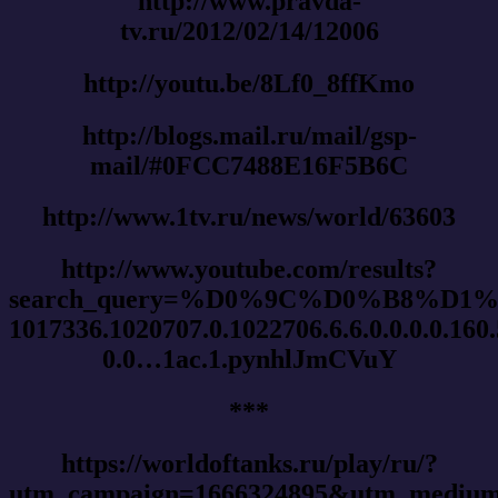
http://www.pravda-
tv.ru/2012/02/14/12006
http://youtu.be/8Lf0_8ffKmo
http://blogs.mail.ru/mail/gsp-
mail/#0FCC7488E16F5B6C
http://www.1tv.ru/news/world/63603
http://www.youtube.com/results?
search_query=%D0%9C%D0%B8%
1017336.1020707.0.1022706.6.6.0.0.0.0.160
0.0…1ac.1.pynhlJmCVuY
***
https://worldoftanks.ru/play/ru/?
utm_campaign=1666324895&utm_mediu