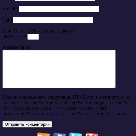
E-mail
*
Сайт
Если Вы не БОТ - решите задачку:
шесть × 5 =
Комментарий
Можно использовать следующие
HTML
-теги и атрибуты:
<a
href="" title=""> <abbr title=""> <acronym title="">
<b> <blockquote cite=""> <cite> <code> <del
datetime=""> <em> <i> <q cite=""> <strike> <strong>