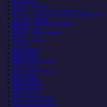
Мои афоризмы
Мой Друг — Дуэлянт
Мой Друг — Контактёр С-летающей-посуды
Мой Друг — Мистер ДеШОУ (Он же — Гаврик Портер)
Мой Друг — Обормот
Мой Друг — Политкорр (Политринг)
Мой Друг — ТБ
Мой Друг — Фэйс Букашкин:
Мой Друг — Я :)
Мой Друг — Яндекс
О САЙТЕ
ОДНА КНОПКА
ОКНО Админа
ОКНО в Google
ОКНО в Адресную Книгу
ОКНО в Будущее
ОКНО в Видео-Маркетинг
ОКНО в Жизнь
ОКНО в КИНО
ОКНО в Кладовку
ОКНО в Культуру
ОКНО в Лондон
ОКНО в Мир Анекдотов
ОКНО в Мир Афоризмов
ОКНО в Мир Безопасности