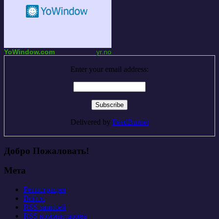
YoWindow.com
yr.no
Enter your email address:
Delivered by
FeedBurner
Добро Пожаловать!
Мета
Регистрация
Войти
RSS
записей
RSS
комментариев