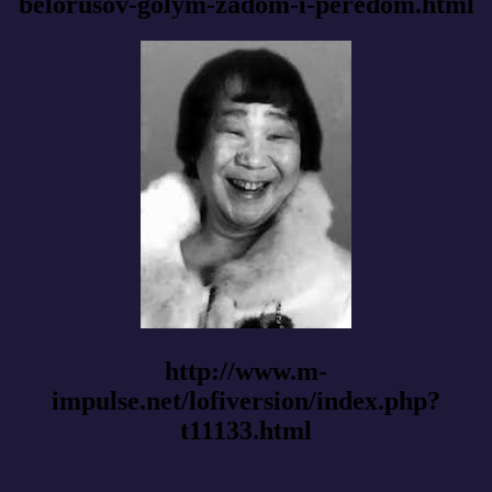
belorusov-golym-zadom-i-peredom.html
http://www.m-
impulse.net/lofiversion/index.php?
t11133.html