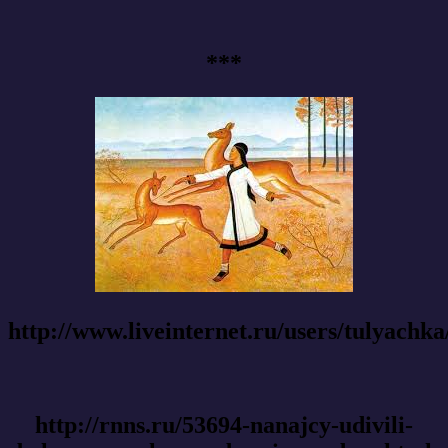
***
http://www.liveinternet.ru/users/tulyachk
http://rnns.ru/53694-nanajcy-udivili-