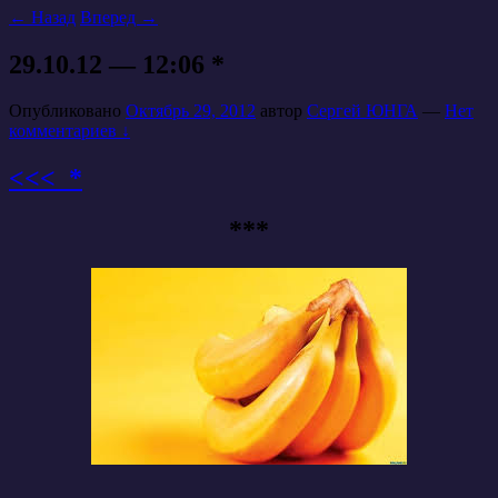
←
Назад
Вперед
→
29.10.12 — 12:06 *
Опубликовано
Октябрь 29, 2012
автор
Сергей ЮНГА
—
Нет
комментариев ↓
<<< *
***