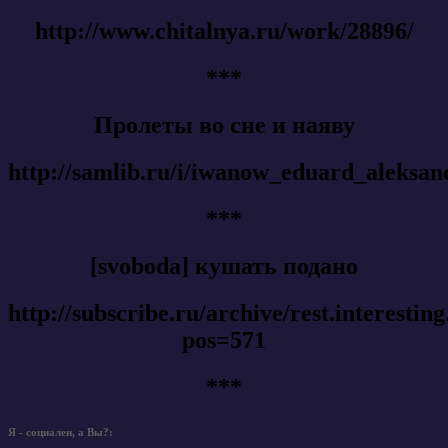
http://www.chitalnya.ru/work/28896/
***
Пролеты во сне и наяву
http://samlib.ru/i/iwanow_eduard_aleksan
***
[svoboda] кушать подано
http://subscribe.ru/archive/rest.interestin
pos=571
***
Я - социален, а Вы?: