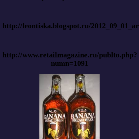
http://leontiska.blogspot.ru/2012_09_01_a
http://www.retailmagazine.ru/publto.php?
numn=1091