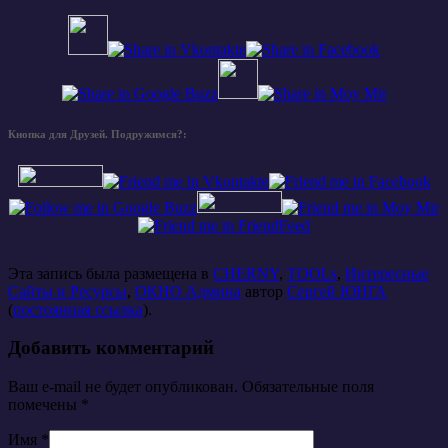
Кнопка для Друзей. Подружимся?:
Эта запись была размещена в
CHERNY
,
TOOLs
,
Интересные
Сайты и Ресурсы
,
ОКНО Админа
автор
Сергей ЮНГА
(
постоянная ссылка
).
Добавить комментарий
Ваш e-mail не будет опубликован. Обязательные поля
помечены
*
Имя
*