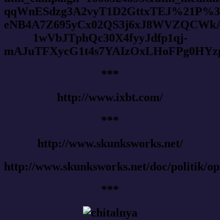
qqWnESdzg3A2vyT1D2GttxTEJ%21P%3
eNB4A7Z695yCx02QS3j6xJ8WVZQCWkA
1wVbJTphQc30X4fyyJdfp1qj-
mAJuTFXycG1t4s7YAIzOxLHoFPg0HYz
***
http://www.ixbt.com/
***
http://www.skunksworks.net/
http://www.skunksworks.net/doc/politik/op
***