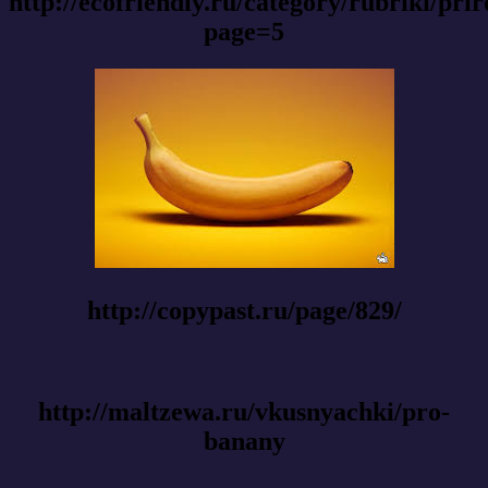
http://ecofriendly.ru/category/rubriki/pri
page=5
http://copypast.ru/page/829/
http://maltzewa.ru/vkusnyachki/pro-
banany