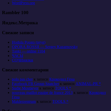
WordPress.org
Rambler 100
Яндекс.Метрика
Свежие записи
Hodula Pougo (pryg)
OPORA ROSSII — Sergey Kazarnovsky
Tanki — online 1104
ЧАСЫ
СОЧИнялки
Свежие комментарии
polo pas cher
к записи
Крокодил Гена
Facebook FB Group Snatcher
к записи
ANIMAL-PR *
Sudie Mosmeyer
к записи
TOOLS *
nouveau maillot equipe de france 2013
к записи
Крокодил
Гена
Maklerzentrum
к записи
TOOLS *