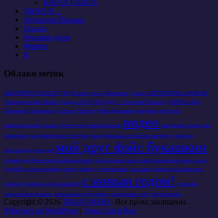
КАРТА САЙТА
ОКНО В…
Открытое Письмо
Планы
Рекомен-дуем
Форум
Я
Облако меток
ARGUMENTS & FACTS
My Friend - Snow Pedestrian
Twitter
АРГУМЕНТЫ и ФАКТЫ
Антикризисный Ликбез
Лондон 2012
Мой Друг - Снежный Пешеход
ОКНО в Мир
Познания
Олимпиада
Счастье
Твиттер
Фэйс Букашкин
аккаунты
анекдоты
видео
антикризисный спецназ
беспредел
взаимопомощь
выживание
звуки
как
правильно
как правильно почистить
как правильно почистить монитор
кризисы
мой друг фэйс букашкин
кроссворды
мелодии
музыка
недобросовестный маркетинг
одна кнопка
окно в мир воспитания
окно в мир
дружбы
п-ф-география
пофиг
пофигу
путешествия
рассылки
роняет роза лепестки
с новым годом!
словарь терминов и сокращений
социалка
социальная реклама
социальные программы
социальные сети
чёрная метка
Copyright © 2026
ПИАР-ОКНО
. Все права защищены.
Работает на WordPress
|
Тема: Catch Box