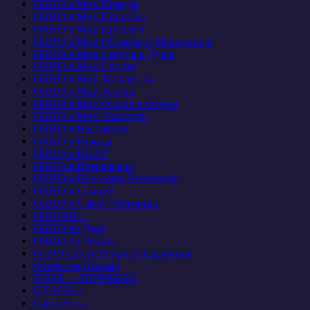
ОКНО в Мир Правды
ОКНО в Мир Природы
ОКНО в Мир Проблем
ОКНО в Мир Рекламы и Маркетинга
ОКНО в Мир Сердца и Души
ОКНО в Мир Спорта
ОКНО в Мир Творчества
ОКНО в Мир Успеха
ОКНО в Мир Флоры и Фауны
ОКНО в Мир Экологии
ОКНО в Настоящее
ОКНО в Никуда
ОКНО в ПИАР
ОКНО в Прекрасное
ОКНО в Просторы Вселенной
ОКНО в Социум
ОКНО в Сферу Обитания
ОКНО В…
ОКНО во Двор
ОКНО на Чердак
ОПРОСЫ от Вопроса Засыпкина
Открытое Письмо
ПИАР — ПИРОЖКИ
ПЛАНЫ +
Сам себе — …