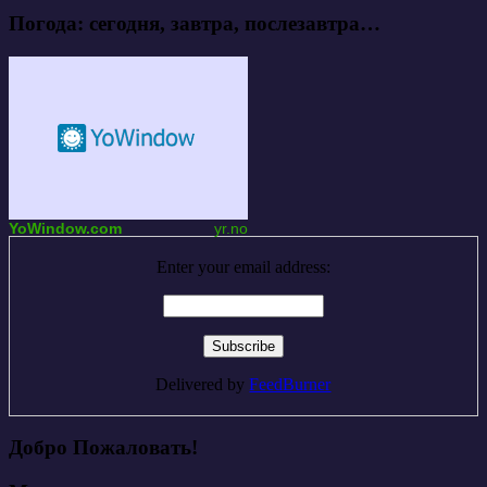
Погода: сегодня, завтра, послезавтра…
YoWindow.com
yr.no
Enter your email address:
Delivered by
FeedBurner
Добро Пожаловать!