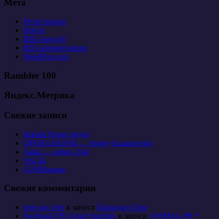
Мета
Регистрация
Войти
RSS
записей
RSS
комментариев
WordPress.org
Rambler 100
Яндекс.Метрика
Свежие записи
Hodula Pougo (pryg)
OPORA ROSSII — Sergey Kazarnovsky
Tanki — online 1104
ЧАСЫ
СОЧИнялки
Свежие комментарии
polo pas cher
к записи
Крокодил Гена
Facebook FB Group Snatcher
к записи
ANIMAL-PR *