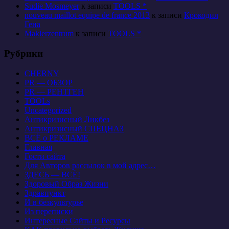
Sudie Mosmeyer
к записи
TOOLS *
nouveau maillot equipe de france 2013
к записи
Крокодил
Гена
Maklerzentrum
к записи
TOOLS *
Рубрики
CHERNY
PR — ОБЗОР
PR — РЕНТГЕН
TOOLs
Uncategorized
Антикризисный Ликбез
Антикризисный СПЕЦНАЗ
ВСЁ о РЕКЛАМЕ
Главная
Гости сайта
Для Авторов рассылок в мой адрес…
ЗДЕСЬ — ВСЁ!
Здоровый Образ Жизни
Здравпункт
И в безкультурье
Из переписки
Интересные Сайты и Ресурсы