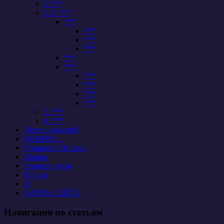
2 ***
2.1. ***
***
***
***
***
***
***
***
***
***
***
3. ***
4. ***
Лента новостей
ОКНО В…
Открытое Письмо
Планы
Рекомен-дуем
Форум
Я
КАРТА САЙТА
Навигация по статьям