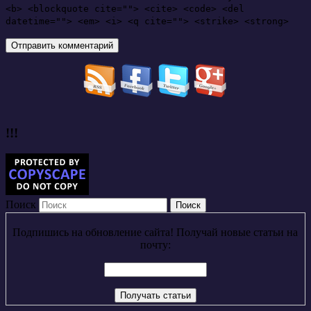
<b> <blockquote cite=""> <cite> <code> <del
datetime=""> <em> <i> <q cite=""> <strike> <strong>
!!!
Поиск
Подпишись на обновление сайта! Получай новые статьи на
почту: