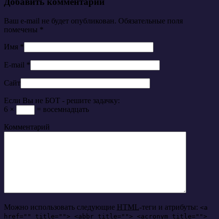
Добавить комментарий
Ваш e-mail не будет опубликован. Обязательные поля
помечены
*
Имя
*
E-mail
*
Сайт
Если Вы не БОТ - решите задачку:
6 ×
= восемнадцать
Комментарий
Можно использовать следующие
HTML
-теги и атрибуты:
<a
href="" title=""> <abbr title=""> <acronym title="">