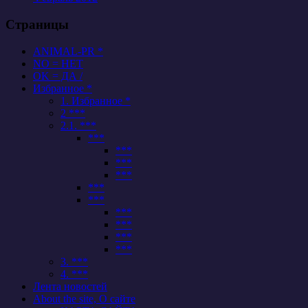
Страницы
ANIMAL-PR *
NO = НЕТ
OK = ДА /
Избранное *
1. Избранное *
2 ***
2.1. ***
***
***
***
***
***
***
***
***
***
***
3. ***
4. ***
Лента новостей
About the site, О сайте