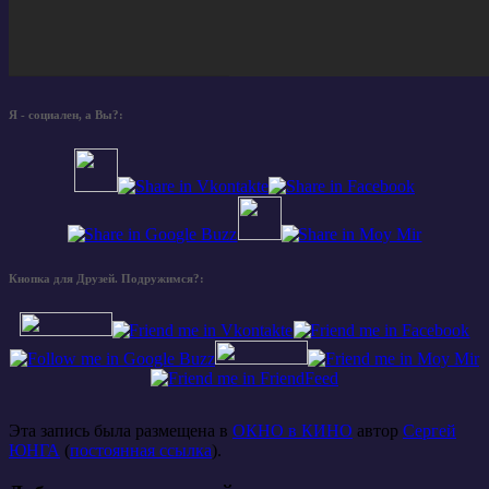
Я - социален, а Вы?:
Кнопка для Друзей. Подружимся?:
Эта запись была размещена в
ОКНО в КИНО
автор
Сергей
ЮНГА
(
постоянная ссылка
).