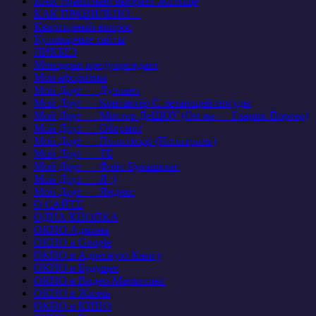
КАК правильно выбрать Жилище
КАК ПРАВИЛЬНО…
Квартирный вопрос
Кулинарные сайты
ЛИКБЕЗ
Минздрав предупреждает
Мои афоризмы
Мой Друг — Дуэлянт
Мой Друг — Контактёр С-летающей-посуды
Мой Друг — Мистер ДеШОУ (Он же — Гаврик Портер)
Мой Друг — Обормот
Мой Друг — Политкорр (Политринг)
Мой Друг — ТБ
Мой Друг — Фэйс Букашкин:
Мой Друг — Я :)
Мой Друг — Яндекс
О САЙТЕ
ОДНА КНОПКА
ОКНО Админа
ОКНО в Google
ОКНО в Адресную Книгу
ОКНО в Будущее
ОКНО в Видео-Маркетинг
ОКНО в Жизнь
ОКНО в КИНО