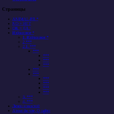
Страницы
ANIMAL-PR *
NO = НЕТ
OK = ДА /
Избранное *
1. Избранное *
2 ***
2.1. ***
***
***
***
***
***
***
***
***
***
***
3. ***
4. ***
Лента новостей
About the site, О сайте