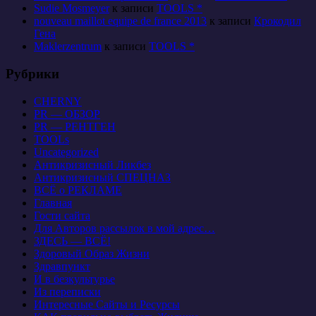
Sudie Mosmeyer
к записи
TOOLS *
nouveau maillot equipe de france 2013
к записи
Крокодил
Гена
Maklerzentrum
к записи
TOOLS *
Рубрики
CHERNY
PR — ОБЗОР
PR — РЕНТГЕН
TOOLs
Uncategorized
Антикризисный Ликбез
Антикризисный СПЕЦНАЗ
ВСЁ о РЕКЛАМЕ
Главная
Гости сайта
Для Авторов рассылок в мой адрес…
ЗДЕСЬ — ВСЁ!
Здоровый Образ Жизни
Здравпункт
И в безкультурье
Из переписки
Интересные Сайты и Ресурсы