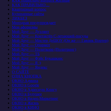
КАК правильно выбрать Жилище
КАК ПРАВИЛЬНО…
Квартирный вопрос
Кулинарные сайты
ЛИКБЕЗ
Минздрав предупреждает
Мои афоризмы
Мой Друг — Дуэлянт
Мой Друг — Контактёр С-летающей-посуды
Мой Друг — Мистер ДеШОУ (Он же — Гаврик Портер)
Мой Друг — Обормот
Мой Друг — Политкорр (Политринг)
Мой Друг — ТБ
Мой Друг — Фэйс Букашкин:
Мой Друг — Я :)
Мой Друг — Яндекс
О САЙТЕ
ОДНА КНОПКА
ОКНО Админа
ОКНО в Google
ОКНО в Адресную Книгу
ОКНО в Будущее
ОКНО в Видео-Маркетинг
ОКНО в Жизнь
ОКНО в КИНО