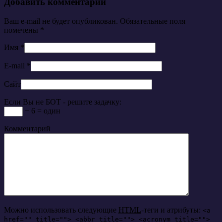
Добавить комментарий
Ваш e-mail не будет опубликован. Обязательные поля
помечены
*
Имя
*
E-mail
*
Сайт
Если Вы не БОТ - решите задачку:
− 6 = один
Комментарий
Можно использовать следующие
HTML
-теги и атрибуты:
<a
href="" title=""> <abbr title=""> <acronym title="">