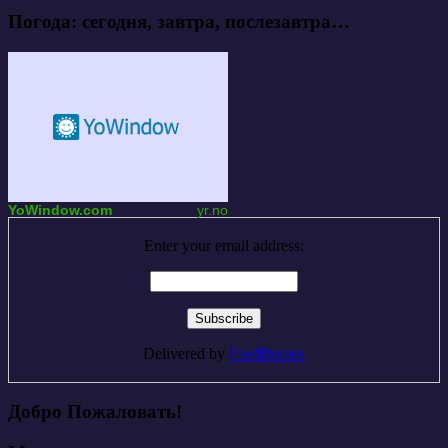
Погода: сегодня, завтра, послезавтра…
YoWindow.com
yr.no
Enter your email address:
Delivered by
FeedBurner
Добро Пожаловать!