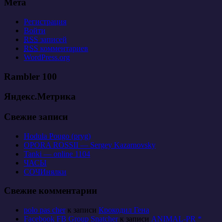
Мета
Регистрация
Войти
RSS
записей
RSS
комментариев
WordPress.org
Rambler 100
Яндекс.Метрика
Свежие записи
Hodula Pougo (pryg)
OPORA ROSSII — Sergey Kazarnovsky
Tanki — online 1104
ЧАСЫ
СОЧИнялки
Свежие комментарии
polo pas cher
к записи
Крокодил Гена
Facebook FB Group Snatcher
к записи
ANIMAL-PR *