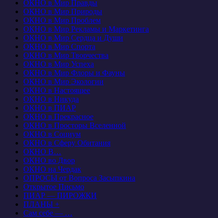
ОКНО в Мир Правды
ОКНО в Мир Природы
ОКНО в Мир Проблем
ОКНО в Мир Рекламы и Маркетинга
ОКНО в Мир Сердца и Души
ОКНО в Мир Спорта
ОКНО в Мир Творчества
ОКНО в Мир Успеха
ОКНО в Мир Флоры и Фауны
ОКНО в Мир Экологии
ОКНО в Настоящее
ОКНО в Никуда
ОКНО в ПИАР
ОКНО в Прекрасное
ОКНО в Просторы Вселенной
ОКНО в Социум
ОКНО в Сферу Обитания
ОКНО В…
ОКНО во Двор
ОКНО на Чердак
ОПРОСЫ от Вопроса Засыпкина
Открытое Письмо
ПИАР — ПИРОЖКИ
ПЛАНЫ +
Сам себе — …