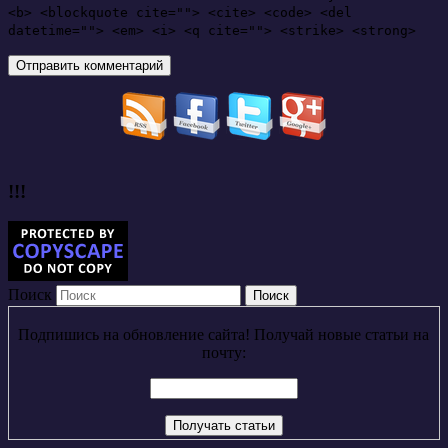
<b> <blockquote cite=""> <cite> <code> <del
datetime=""> <em> <i> <q cite=""> <strike> <strong>
!!!
Поиск
Подпишись на обновление сайта! Получай новые статьи на
почту: