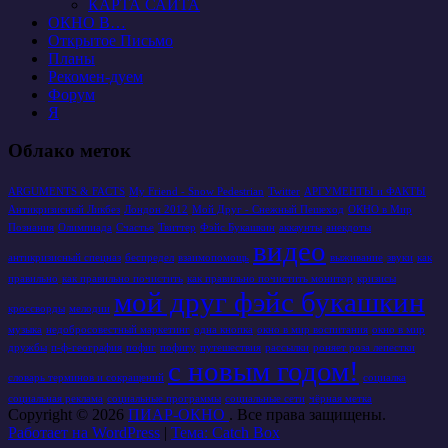
КАРТА САЙТА
ОКНО В…
Открытое Письмо
Планы
Рекомен-дуем
Форум
Я
Облако меток
ARGUMENTS & FACTS
My Friend - Snow Pedestrian
Twitter
АРГУМЕНТЫ и ФАКТЫ
Антикризисный Ликбез
Лондон 2012
Мой Друг - Снежный Пешеход
ОКНО в Мир
Познания
Олимпиада
Счастье
Твиттер
Фэйс Букашкин
аккаунты
анекдоты
видео
антикризисный спецназ
беспредел
взаимопомощь
выживание
звуки
как
правильно
как правильно почистить
как правильно почистить монитор
кризисы
мой друг фэйс букашкин
кроссворды
мелодии
музыка
недобросовестный маркетинг
одна кнопка
окно в мир воспитания
окно в мир
дружбы
п-ф-география
пофиг
пофигу
путешествия
рассылки
роняет роза лепестки
с новым годом!
словарь терминов и сокращений
социалка
социальная реклама
социальные программы
социальные сети
чёрная метка
Copyright © 2026
ПИАР-ОКНО
. Все права защищены.
Работает на WordPress
|
Тема: Catch Box