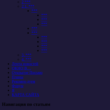
2 ***
2.1. ***
***
***
***
***
***
***
***
***
***
***
3. ***
4. ***
Лента новостей
ОКНО В…
Открытое Письмо
Планы
Рекомен-дуем
Форум
Я
КАРТА САЙТА
Навигация по статьям