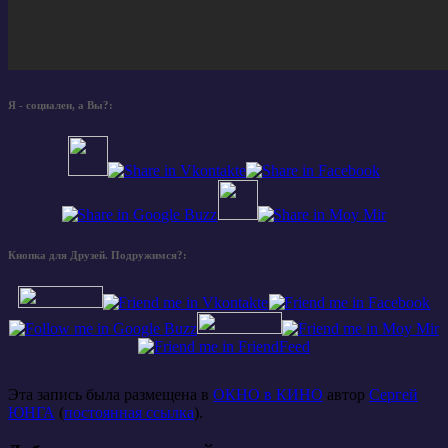
Я - социален, а Вы?:
Кнопка для Друзей. Подружимся?:
Эта запись была размещена в
ОКНО в КИНО
автор
Сергей
ЮНГА
(
постоянная ссылка
).