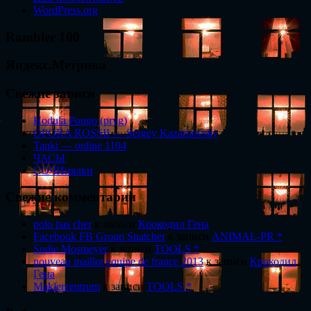
WordPress.org
Rambler 100
Яндекс.Метрика
Свежие записи
Hodula Pougo (pryg)
OPORA ROSSII — Sergey Kazarnovsky
Tanki — online 1104
ЧАСЫ
СОЧИнялки
Свежие комментарии
polo pas cher
к записи
Крокодил Гена
Facebook FB Group Snatcher
к записи
ANIMAL-PR *
Sudie Mosmeyer
к записи
TOOLS *
nouveau maillot equipe de france 2013
к записи
Крокодил
Гена
Maklerzentrum
к записи
TOOLS *