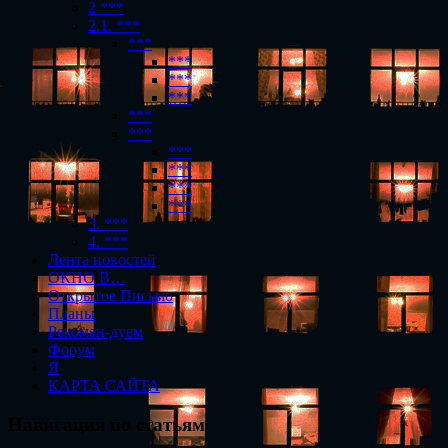
2 ***
2.1. ***
***
***
***
***
***
***
***
***
***
***
3. ***
4. ***
Лента новостей
ОКНО В…
Открытое Письмо
Планы
Рекомен-дуем
Форум
Я
КАРТА САЙТА
Навигация по статьям