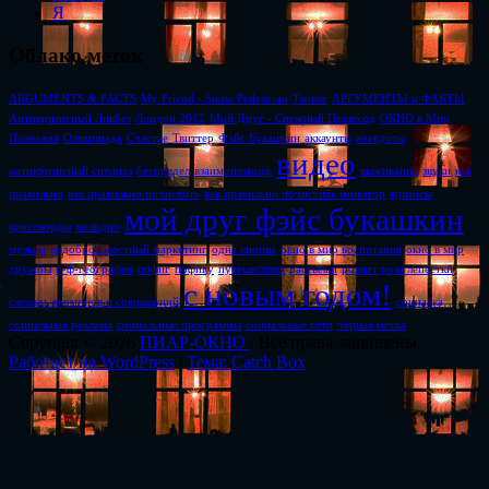
Я
Облако меток
ARGUMENTS & FACTS
My Friend - Snow Pedestrian
Twitter
АРГУМЕНТЫ и ФАКТЫ
Антикризисный Ликбез
Лондон 2012
Мой Друг - Снежный Пешеход
ОКНО в Мир
Познания
Олимпиада
Счастье
Твиттер
Фэйс Букашкин
аккаунты
анекдоты
видео
антикризисный спецназ
беспредел
взаимопомощь
выживание
звуки
как
правильно
как правильно почистить
как правильно почистить монитор
кризисы
мой друг фэйс букашкин
кроссворды
мелодии
музыка
недобросовестный маркетинг
одна кнопка
окно в мир воспитания
окно в мир
дружбы
п-ф-география
пофиг
пофигу
путешествия
рассылки
роняет роза лепестки
с новым годом!
словарь терминов и сокращений
социалка
социальная реклама
социальные программы
социальные сети
чёрная метка
Copyright © 2026
ПИАР-ОКНО
. Все права защищены.
Работает на WordPress
|
Тема: Catch Box