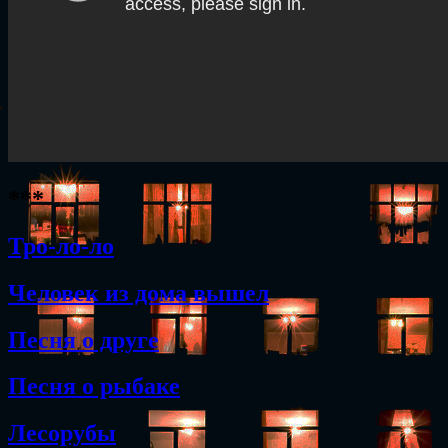
***
Тро-ло-ло
Человек из дома вышел
Песня о друге
Песня о рыбаке
Лесорубы