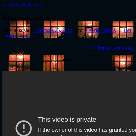
←
Назад
Вперед
→
Берёзовый сок *
Опубликовано
Сентябрь 26, 2012
автор
Сергей ЮНГА
—
Нет
комментариев ↓
<<< Вернуться назад
***