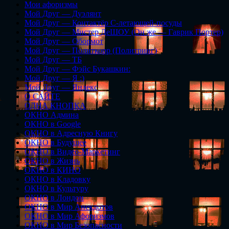
Мои афоризмы
Мой Друг — Дуэлянт
Мой Друг — Контактёр С-летающей-посуды
Мой Друг — Мистер ДеШОУ (Он же — Гаврик Портер)
Мой Друг — Обормот
Мой Друг — Политкорр (Политринг)
Мой Друг — ТБ
Мой Друг — Фэйс Букашкин:
Мой Друг — Я :)
Мой Друг — Яндекс
О САЙТЕ
ОДНА КНОПКА
ОКНО Админа
ОКНО в Google
ОКНО в Адресную Книгу
ОКНО в Будущее
ОКНО в Видео-Маркетинг
ОКНО в Жизнь
ОКНО в КИНО
ОКНО в Кладовку
ОКНО в Культуру
ОКНО в Лондон
ОКНО в Мир Анекдотов
ОКНО в Мир Афоризмов
ОКНО в Мир Безопасности