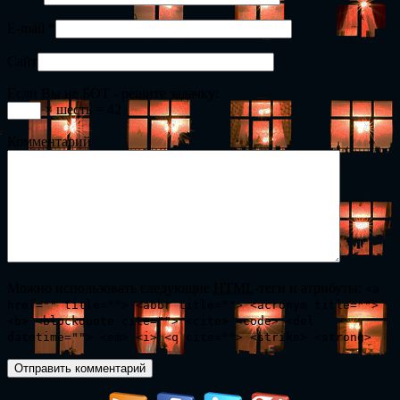
E-mail
*
Сайт
Если Вы не БОТ - решите задачку:
× шесть = 42
Комментарий
Можно использовать следующие
HTML
-теги и атрибуты:
<a
href="" title=""> <abbr title=""> <acronym title="">
<b> <blockquote cite=""> <cite> <code> <del
datetime=""> <em> <i> <q cite=""> <strike> <strong>