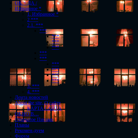
OK = ДА /
Избранное *
1. Избранное *
2 ***
2.1. ***
***
***
***
***
***
***
***
***
***
***
3. ***
4. ***
Лента новостей
About the site, О сайте
КАРТА САЙТА
ОКНО В…
Открытое Письмо
Планы
Рекомен-дуем
Форум