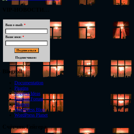
VIP-НОВОСТИ…
Ваш e-mail:
*
Ваше имя:
*
Подписчиков:
Blogroll
Documentation
Plugins
Suggest Ideas
Support Forum
Themes
WordPress Blog
WordPress Planet
Счётчик Гейгера