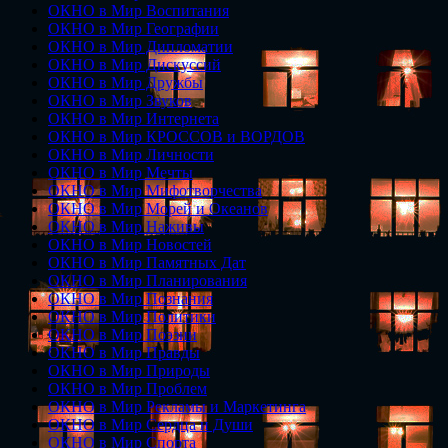
ОКНО в Мир Воспитания
ОКНО в Мир Географии
ОКНО в Мир Дипломатии
ОКНО в Мир Дискуссий
ОКНО в Мир Дружбы
ОКНО в Мир Звуков
ОКНО в Мир Интернета
ОКНО в Мир КРОССОВ и ВОРДОВ
ОКНО в Мир Личности
ОКНО в Мир Мечты
ОКНО в Мир Мифотворчества
ОКНО в Мир Морей и Океанов
ОКНО в Мир Наживы
ОКНО в Мир Новостей
ОКНО в Мир Памятных Дат
ОКНО в Мир Планирования
ОКНО в Мир Познания
ОКНО в Мир Политики
ОКНО в Мир Поэзии
ОКНО в Мир Правды
ОКНО в Мир Природы
ОКНО в Мир Проблем
ОКНО в Мир Рекламы и Маркетинга
ОКНО в Мир Сердца и Души
ОКНО в Мир Спорта