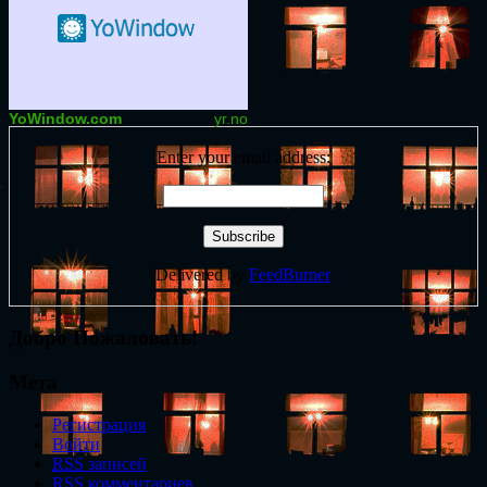
YoWindow.com
yr.no
Enter your email address:
Delivered by
FeedBurner
Добро Пожаловать!
Мета
Регистрация
Войти
RSS
записей
RSS
комментариев