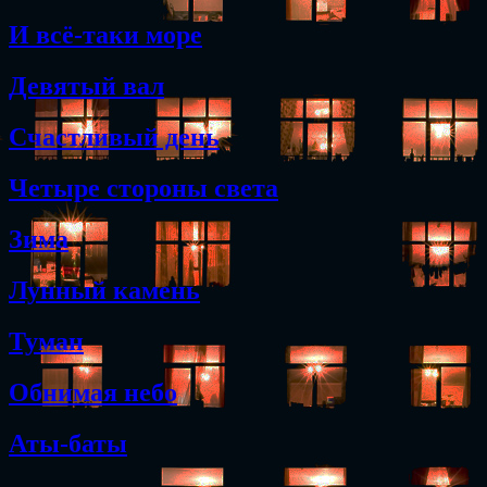
И всё-таки море
Девятый вал
Счастливый день
Четыре стороны света
Зима
Лунный камень
Туман
Обнимая небо
Аты-баты