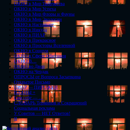
ОКНО в Мир Творчества
ОКНО в Мир Успеха
ОКНО в Мир Флоры и Фауны
ОКНО в Мир Экологии
ОКНО в Настоящее
ОКНО в Никуда
ОКНО в ПИАР
ОКНО в Прекрасное
ОКНО в Просторы Вселенной
ОКНО в Социум
ОКНО в Сферу Обитания
ОКНО В…
ОКНО во Двор
ОКНО на Чердак
ОПРОСЫ от Вопроса Засыпкина
Открытое Письмо
ПИАР — ПИРОЖКИ
ПЛАНЫ +
Сам себе — …
СЛОВАРЬ Терминов и Сокращений
Социальная реклама
У Советов — НЕТ Ответов!
Я