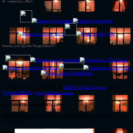
Я - социален, а Вы?:
Кнопка для Друзей. Подружимся?:
Эта запись была размещена в
ОКНО в Мир Звуков
автор
Сергей ЮНГА
(
постоянная ссылка
).
Добавить комментарий
Ваш e-mail не будет опубликован. Обязательные поля
помечены
*
Имя
*