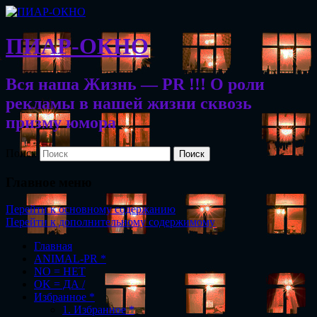
ПИАР-ОКНО
Вся наша Жизнь — PR !!! О роли
рекламы в нашей жизни сквозь
призму юмора
Поиск
Главное меню
Перейти к основному содержанию
Перейти к дополнительному содержимому
Главная
ANIMAL-PR *
NO = НЕТ
OK = ДА /
Избранное *
1. Избранное *