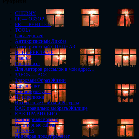
Рубрики
CHERNY
PR — ОБЗОР
PR — РЕНТГЕН
TOOLs
Uncategorized
Антикризисный Ликбез
Антикризисный СПЕЦНАЗ
ВСЁ о РЕКЛАМЕ
Главная
Гости сайта
Для Авторов рассылок в мой адрес…
ЗДЕСЬ — ВСЁ!
Здоровый Образ Жизни
Здравпункт
И в безкультурье
Из переписки
Интересные Сайты и Ресурсы
КАК правильно выбрать Жилище
КАК ПРАВИЛЬНО…
Квартирный вопрос
Кулинарные сайты
ЛИКБЕЗ
Минздрав предупреждает