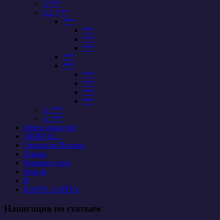
2 ***
2.1. ***
***
***
***
***
***
***
***
***
***
***
3. ***
4. ***
Лента новостей
ОКНО В…
Открытое Письмо
Планы
Рекомен-дуем
Форум
Я
КАРТА САЙТА
Навигация по статьям