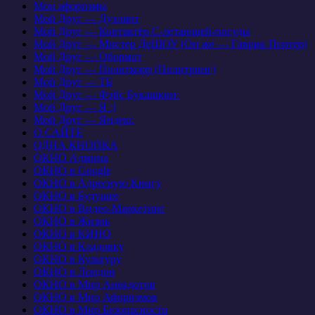
Мои афоризмы
Мой Друг — Дуэлянт
Мой Друг — Контактёр С-летающей-посуды
Мой Друг — Мистер ДеШОУ (Он же — Гаврик Портер)
Мой Друг — Обормот
Мой Друг — Политкорр (Политринг)
Мой Друг — ТБ
Мой Друг — Фэйс Букашкин:
Мой Друг — Я :)
Мой Друг — Яндекс
О САЙТЕ
ОДНА КНОПКА
ОКНО Админа
ОКНО в Google
ОКНО в Адресную Книгу
ОКНО в Будущее
ОКНО в Видео-Маркетинг
ОКНО в Жизнь
ОКНО в КИНО
ОКНО в Кладовку
ОКНО в Культуру
ОКНО в Лондон
ОКНО в Мир Анекдотов
ОКНО в Мир Афоризмов
ОКНО в Мир Безопасности