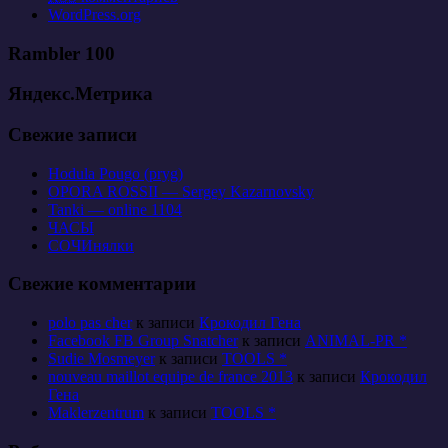
WordPress.org
Rambler 100
Яндекс.Метрика
Свежие записи
Hodula Pougo (pryg)
OPORA ROSSII — Sergey Kazarnovsky
Tanki — online 1104
ЧАСЫ
СОЧИнялки
Свежие комментарии
polo pas cher
к записи
Крокодил Гена
Facebook FB Group Snatcher
к записи
ANIMAL-PR *
Sudie Mosmeyer
к записи
TOOLS *
nouveau maillot equipe de france 2013
к записи
Крокодил
Гена
Maklerzentrum
к записи
TOOLS *