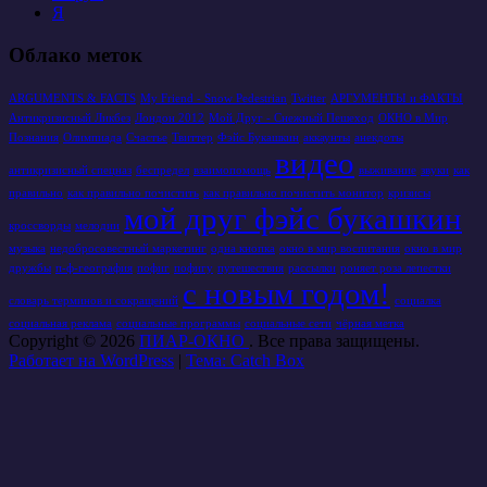
Я
Облако меток
ARGUMENTS & FACTS
My Friend - Snow Pedestrian
Twitter
АРГУМЕНТЫ и ФАКТЫ
Антикризисный Ликбез
Лондон 2012
Мой Друг - Снежный Пешеход
ОКНО в Мир
Познания
Олимпиада
Счастье
Твиттер
Фэйс Букашкин
аккаунты
анекдоты
видео
антикризисный спецназ
беспредел
взаимопомощь
выживание
звуки
как
правильно
как правильно почистить
как правильно почистить монитор
кризисы
мой друг фэйс букашкин
кроссворды
мелодии
музыка
недобросовестный маркетинг
одна кнопка
окно в мир воспитания
окно в мир
дружбы
п-ф-география
пофиг
пофигу
путешествия
рассылки
роняет роза лепестки
с новым годом!
словарь терминов и сокращений
социалка
социальная реклама
социальные программы
социальные сети
чёрная метка
Copyright © 2026
ПИАР-ОКНО
. Все права защищены.
Работает на WordPress
|
Тема: Catch Box