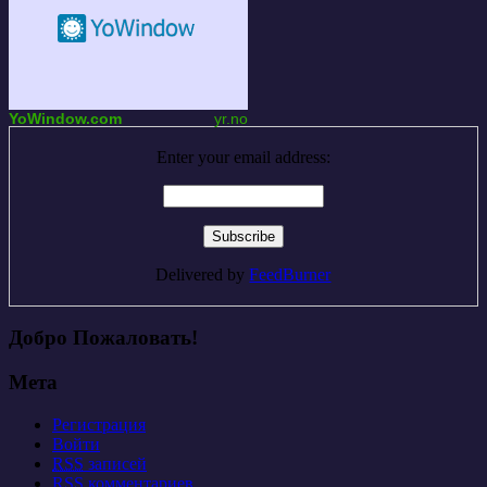
YoWindow.com
yr.no
Enter your email address:
Delivered by
FeedBurner
Добро Пожаловать!
Мета
Регистрация
Войти
RSS
записей
RSS
комментариев