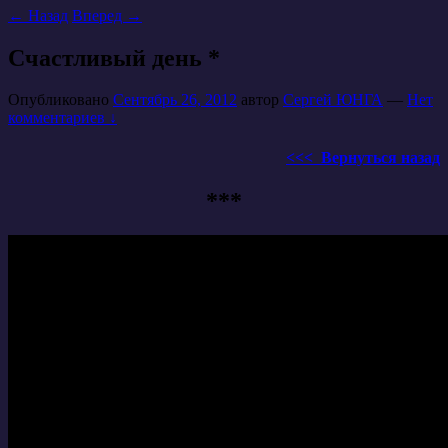
←
Назад
Вперед
→
Счастливый день *
Опубликовано
Сентябрь 26, 2012
автор
Сергей ЮНГА
—
Нет
комментариев ↓
<<< Вернуться назад
***