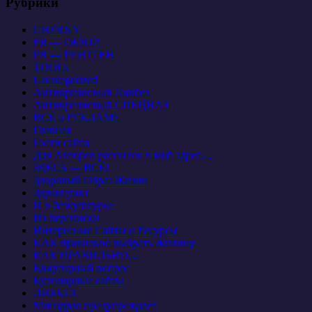
Рубрики
CHERNY
PR — ОБЗОР
PR — РЕНТГЕН
TOOLs
Uncategorized
Антикризисный Ликбез
Антикризисный СПЕЦНАЗ
ВСЁ о РЕКЛАМЕ
Главная
Гости сайта
Для Авторов рассылок в мой адрес…
ЗДЕСЬ — ВСЁ!
Здоровый Образ Жизни
Здравпункт
И в безкультурье
Из переписки
Интересные Сайты и Ресурсы
КАК правильно выбрать Жилище
КАК ПРАВИЛЬНО…
Квартирный вопрос
Кулинарные сайты
ЛИКБЕЗ
Минздрав предупреждает