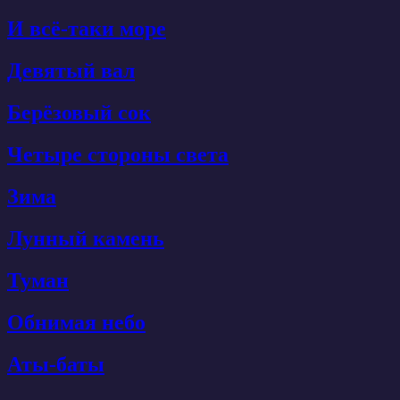
И всё-таки море
Девятый вал
Берёзовый сок
Четыре стороны света
Зима
Лунный камень
Туман
Обнимая небо
Аты-баты