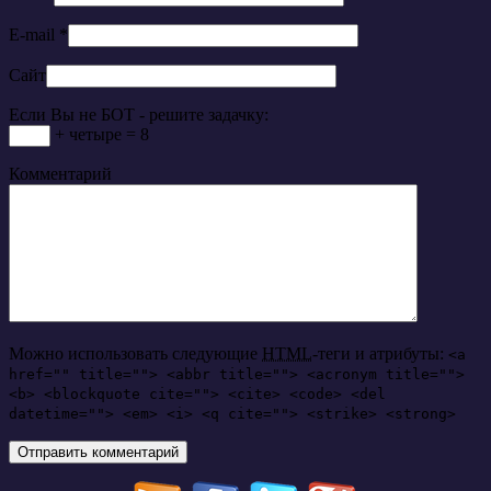
E-mail
*
Сайт
Если Вы не БОТ - решите задачку:
+ четыре = 8
Комментарий
Можно использовать следующие
HTML
-теги и атрибуты:
<a
href="" title=""> <abbr title=""> <acronym title="">
<b> <blockquote cite=""> <cite> <code> <del
datetime=""> <em> <i> <q cite=""> <strike> <strong>