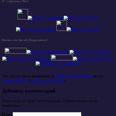
Я - социален, а Вы?:
Кнопка для Друзей. Подружимся?:
Эта запись была размещена в
ОКНО в Мир Звуков
автор
Сергей ЮНГА
(
постоянная ссылка
).
Добавить комментарий
Ваш e-mail не будет опубликован. Обязательные поля
помечены
*
Имя
*