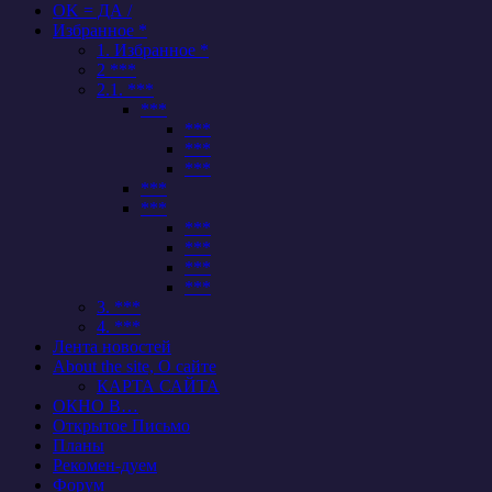
OK = ДА /
Избранное *
1. Избранное *
2 ***
2.1. ***
***
***
***
***
***
***
***
***
***
***
3. ***
4. ***
Лента новостей
About the site, О сайте
КАРТА САЙТА
ОКНО В…
Открытое Письмо
Планы
Рекомен-дуем
Форум