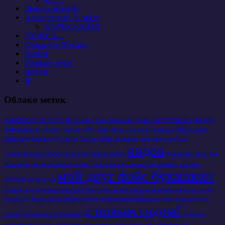
Лента новостей
About the site, О сайте
КАРТА САЙТА
ОКНО В…
Открытое Письмо
Планы
Рекомен-дуем
Форум
Я
Облако меток
ARGUMENTS & FACTS
My Friend - Snow Pedestrian
Twitter
АРГУМЕНТЫ и ФАКТЫ
Антикризисный Ликбез
Лондон 2012
Мой Друг - Снежный Пешеход
ОКНО в Мир
Познания
Олимпиада
Счастье
Твиттер
Фэйс Букашкин
аккаунты
анекдоты
видео
антикризисный спецназ
беспредел
взаимопомощь
выживание
звуки
как
правильно
как правильно почистить
как правильно почистить монитор
кризисы
мой друг фэйс букашкин
кроссворды
мелодии
музыка
недобросовестный маркетинг
одна кнопка
окно в мир воспитания
окно в мир
дружбы
п-ф-география
пофиг
пофигу
путешествия
рассылки
роняет роза лепестки
с новым годом!
словарь терминов и сокращений
социалка
социальная реклама
социальные программы
социальные сети
чёрная метка