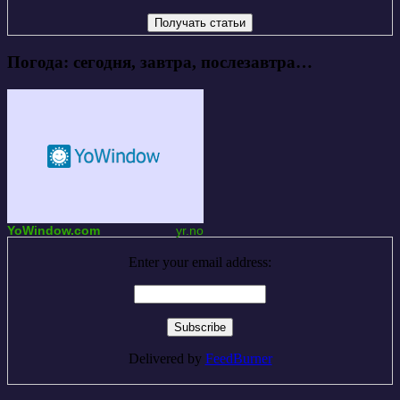
Погода: сегодня, завтра, послезавтра…
YoWindow.com
yr.no
Enter your email address:
Delivered by
FeedBurner