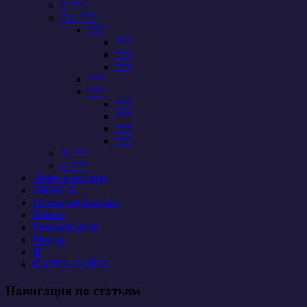
2 ***
2.1. ***
***
***
***
***
***
***
***
***
***
***
3. ***
4. ***
Лента новостей
ОКНО В…
Открытое Письмо
Планы
Рекомен-дуем
Форум
Я
КАРТА САЙТА
Навигация по статьям