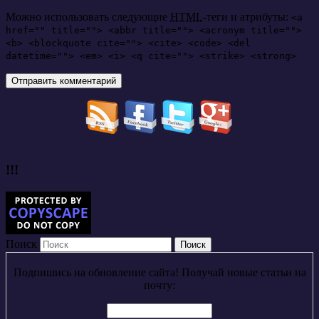
Можно использовать следующие
HTML
-теги и атрибуты:
<a
href="" title=""> <abbr title=""> <acronym title="">
<b> <blockquote cite=""> <cite> <code> <del
datetime=""> <em> <i> <q cite=""> <strike> <strong>
!!!
Поиск
Подпишись на обновление сайта! Получай новые статьи на
почту: