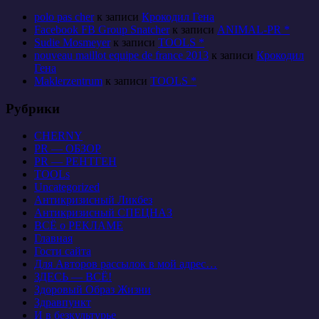
polo pas cher
к записи
Крокодил Гена
Facebook FB Group Snatcher
к записи
ANIMAL-PR *
Sudie Mosmeyer
к записи
TOOLS *
nouveau maillot equipe de france 2013
к записи
Крокодил
Гена
Maklerzentrum
к записи
TOOLS *
Рубрики
CHERNY
PR — ОБЗОР
PR — РЕНТГЕН
TOOLs
Uncategorized
Антикризисный Ликбез
Антикризисный СПЕЦНАЗ
ВСЁ о РЕКЛАМЕ
Главная
Гости сайта
Для Авторов рассылок в мой адрес…
ЗДЕСЬ — ВСЁ!
Здоровый Образ Жизни
Здравпункт
И в безкультурье