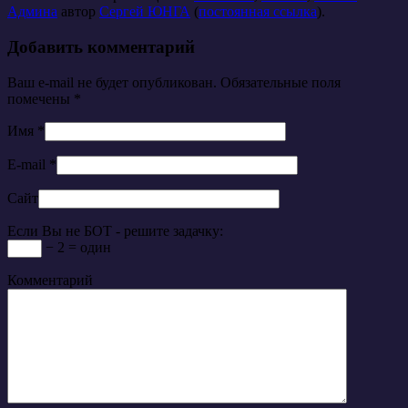
Админа
автор
Сергей ЮНГА
(
постоянная ссылка
).
Добавить комментарий
Ваш e-mail не будет опубликован. Обязательные поля
помечены
*
Имя
*
E-mail
*
Сайт
Если Вы не БОТ - решите задачку:
− 2 = один
Комментарий