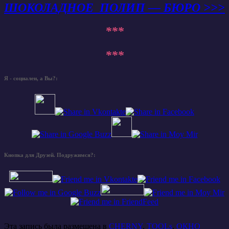
ШОКОЛАДНОЕ ПОЛИП — БЮРО >>>
***
***
Я - социален, а Вы?:
Кнопка для Друзей. Подружимся?:
Эта запись была размещена в
CHERNY
,
TOOLs
,
ОКНО