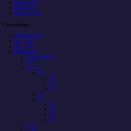
Апрель 2012
Март 2012
Февраль 2012
Страницы
ANIMAL-PR *
NO = НЕТ
OK = ДА /
Избранное *
1. Избранное *
2 ***
2.1. ***
***
***
***
***
***
***
***
***
***
***
3. ***
4. ***