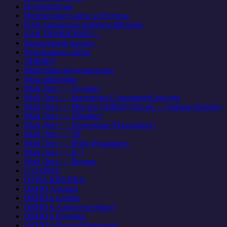
Из переписки
Интересные Сайты и Ресурсы
КАК правильно выбрать Жилище
КАК ПРАВИЛЬНО…
Квартирный вопрос
Кулинарные сайты
ЛИКБЕЗ
Минздрав предупреждает
Мои афоризмы
Мой Друг — Дуэлянт
Мой Друг — Контактёр С-летающей-посуды
Мой Друг — Мистер ДеШОУ (Он же — Гаврик Портер)
Мой Друг — Обормот
Мой Друг — Политкорр (Политринг)
Мой Друг — ТБ
Мой Друг — Фэйс Букашкин:
Мой Друг — Я :)
Мой Друг — Яндекс
О САЙТЕ
ОДНА КНОПКА
ОКНО Админа
ОКНО в Google
ОКНО в Адресную Книгу
ОКНО в Будущее
ОКНО в Видео-Маркетинг