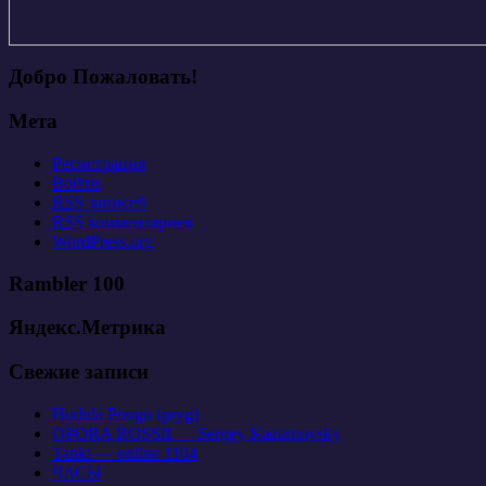
Добро Пожаловать!
Мета
Регистрация
Войти
RSS
записей
RSS
комментариев
WordPress.org
Rambler 100
Яндекс.Метрика
Свежие записи
Hodula Pougo (pryg)
OPORA ROSSII — Sergey Kazarnovsky
Tanki — online 1104
ЧАСЫ