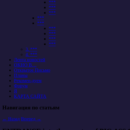
***
***
***
***
***
***
***
***
***
3. ***
4. ***
Лента новостей
ОКНО В…
Открытое Письмо
Планы
Рекомен-дуем
Форум
Я
КАРТА САЙТА
Навигация по статьям
←
Назад
Вперед
→