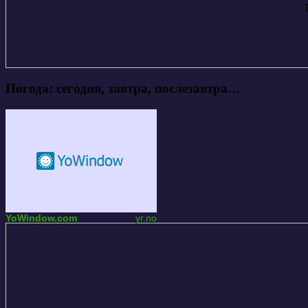
Погода: сегодня, завтра, послезавтра…
YoWindow.com
yr.no