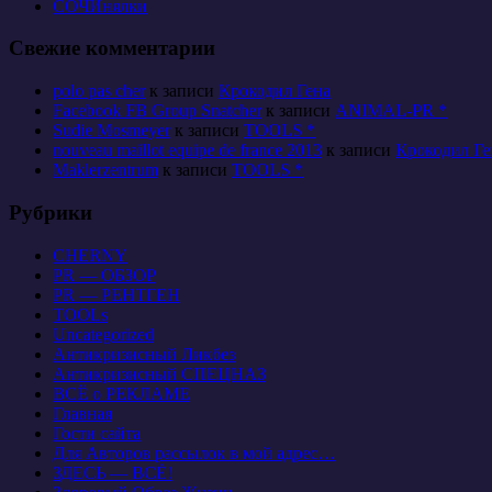
СОЧИнялки
Свежие комментарии
polo pas cher
к записи
Крокодил Гена
Facebook FB Group Snatcher
к записи
ANIMAL-PR *
Sudie Mosmeyer
к записи
TOOLS *
nouveau maillot equipe de france 2013
к записи
Крокодил Ге
Maklerzentrum
к записи
TOOLS *
Рубрики
CHERNY
PR — ОБЗОР
PR — РЕНТГЕН
TOOLs
Uncategorized
Антикризисный Ликбез
Антикризисный СПЕЦНАЗ
ВСЁ о РЕКЛАМЕ
Главная
Гости сайта
Для Авторов рассылок в мой адрес…
ЗДЕСЬ — ВСЁ!