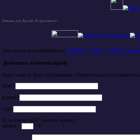
Кнопка для Друзей. Подружимся?:
Эта запись была размещена в
CHERNY
,
TOOLs
,
ОКНО Админ
Добавить комментарий
Ваш e-mail не будет опубликован. Обязательные поля помечен
Имя
*
E-mail
*
Сайт
Если Вы не БОТ - решите задачку:
девять −
= 8