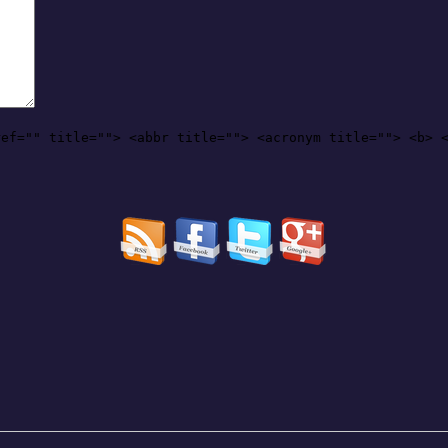
ref="" title=""> <abbr title=""> <acronym title=""> <b> 