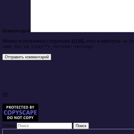
Комментарий
Можно использовать следующие
HTML
-теги и атрибуты:
<a h
<em> <i> <q cite=""> <strike> <strong>
!!!
Поиск