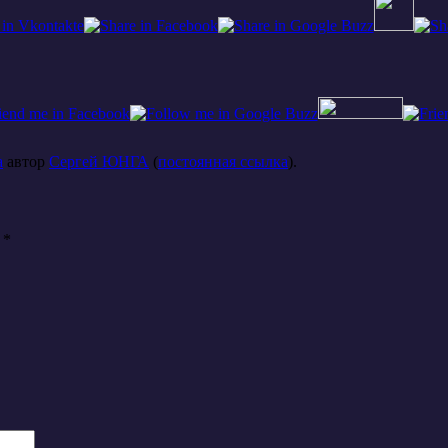
а
автор
Сергей ЮНГА
(
постоянная ссылка
).
ы
*