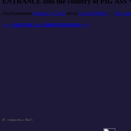
ENTRANCE into the country of PIG ASS 
Опубликовано
Ноябрь 14, 2012
автор
Сергей ЮНГА
—
Нет ком
<<< ВЫПОПС из СВИНОПОППИИ<<<*
Я - социален, а Вы?: