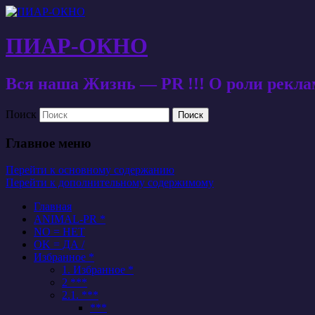
ПИАР-ОКНО
Вся наша Жизнь — PR !!! О роли рекл
Поиск
Главное меню
Перейти к основному содержанию
Перейти к дополнительному содержимому
Главная
ANIMAL-PR *
NO = НЕТ
OK = ДА /
Избранное *
1. Избранное *
2 ***
2.1. ***
***