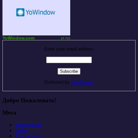
YoWindow.com
yr.no
Enter your email address:
Delivered by
FeedBurner
Добро Пожаловать!
Мета
Регистрация
Войти
RSS
записей