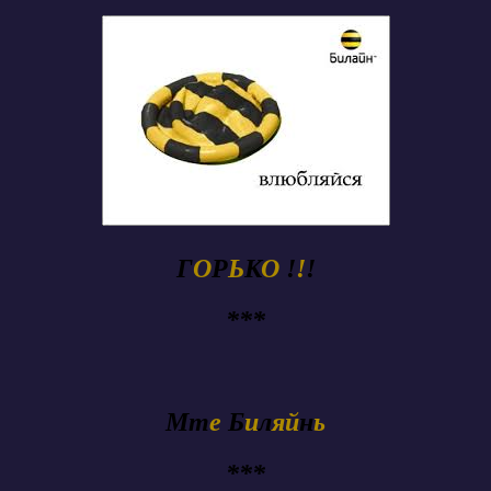
Г
О
Р
Ь
К
О
!
!
!
***
Mm
e
Б
и
л
яй
н
ь
***