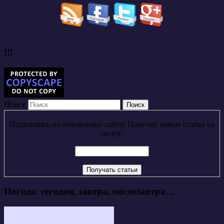
!!!
Поиск
Подпишись на обновление сайта! Получай новые статьи на
почту:
Погода: сегодня, завтра, послезавтра…