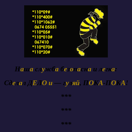
Н
а
ш
а
сл
у
жб
а
б
е
з
о
п
а
сн
а
и л
е
гк
а
:
Сд
е
л
а
л Д
Е
Л
О
и
— г
у
л
яй
, П
О
К
А
-П
О
К
А
!
***
***
***