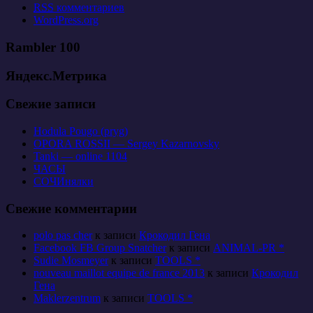
RSS
комментариев
WordPress.org
Rambler 100
Яндекс.Метрика
Свежие записи
Hodula Pougo (pryg)
OPORA ROSSII — Sergey Kazarnovsky
Tanki — online 1104
ЧАСЫ
СОЧИнялки
Свежие комментарии
polo pas cher
к записи
Крокодил Гена
Facebook FB Group Snatcher
к записи
ANIMAL-PR *
Sudie Mosmeyer
к записи
TOOLS *
nouveau maillot equipe de france 2013
к записи
Крокодил
Гена
Maklerzentrum
к записи
TOOLS *