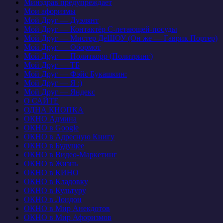
Минздрав предупреждает
Мои афоризмы
Мой Друг — Дуэлянт
Мой Друг — Контактёр С-летающей-посуды
Мой Друг — Мистер ДеШОУ (Он же — Гаврик Портер)
Мой Друг — Обормот
Мой Друг — Политкорр (Политринг)
Мой Друг — ТБ
Мой Друг — Фэйс Букашкин:
Мой Друг — Я :)
Мой Друг — Яндекс
О САЙТЕ
ОДНА КНОПКА
ОКНО Админа
ОКНО в Google
ОКНО в Адресную Книгу
ОКНО в Будущее
ОКНО в Видео-Маркетинг
ОКНО в Жизнь
ОКНО в КИНО
ОКНО в Кладовку
ОКНО в Культуру
ОКНО в Лондон
ОКНО в Мир Анекдотов
ОКНО в Мир Афоризмов