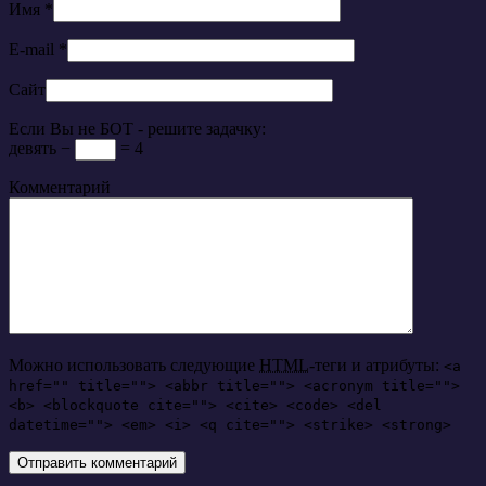
Имя
*
E-mail
*
Сайт
Если Вы не БОТ - решите задачку:
девять −
= 4
Комментарий
Можно использовать следующие
HTML
-теги и атрибуты:
<a
href="" title=""> <abbr title=""> <acronym title="">
<b> <blockquote cite=""> <cite> <code> <del
datetime=""> <em> <i> <q cite=""> <strike> <strong>