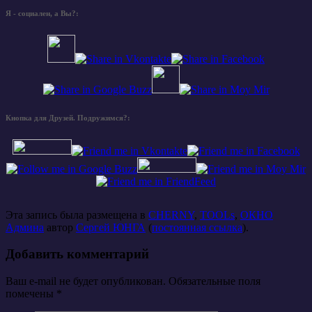
Я - социален, а Вы?:
Кнопка для Друзей. Подружимся?:
Эта запись была размещена в
CHERNY
,
TOOLs
,
ОКНО
Админа
автор
Сергей ЮНГА
(
постоянная ссылка
).
Добавить комментарий
Ваш e-mail не будет опубликован. Обязательные поля
помечены
*