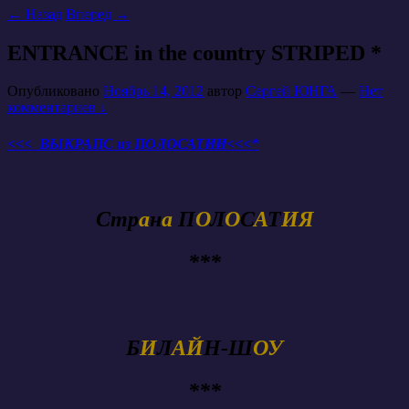
←
Назад
Вперед
→
ENTRANCE in the country STRIPED *
Опубликовано
Ноябрь 14, 2012
автор
Сергей ЮНГА
—
Нет
комментариев ↓
<<< ВЫКРАПС из ПОЛОСАТИИ<<<*
Стр
а
н
а
П
О
Л
О
С
А
Т
ИЯ
***
Б
И
Л
АЙ
Н-Ш
ОУ
***