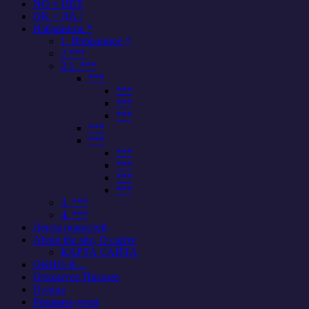
NO = НЕТ
OK = ДА /
Избранное *
1. Избранное *
2 ***
2.1. ***
***
***
***
***
***
***
***
***
***
***
3. ***
4. ***
Лента новостей
About the site, О сайте
КАРТА САЙТА
ОКНО В…
Открытое Письмо
Планы
Рекомен-дуем