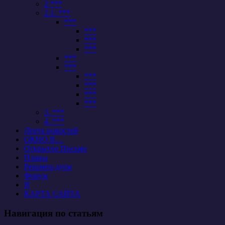
2 ***
2.1. ***
***
***
***
***
***
***
***
***
***
***
3. ***
4. ***
Лента новостей
ОКНО В…
Открытое Письмо
Планы
Рекомен-дуем
Форум
Я
КАРТА САЙТА
Навигация по статьям