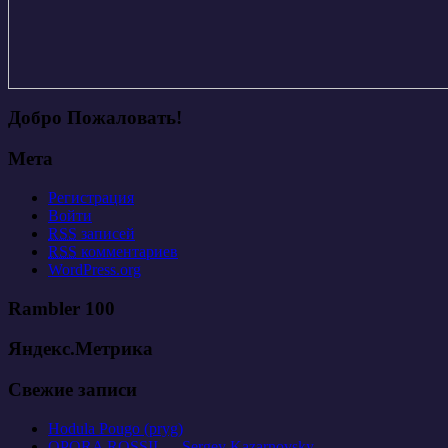
Добро Пожаловать!
Мета
Регистрация
Войти
RSS
записей
RSS
комментариев
WordPress.org
Rambler 100
Яндекс.Метрика
Свежие записи
Hodula Pougo (pryg)
OPORA ROSSII — Sergey Kazarnovsky