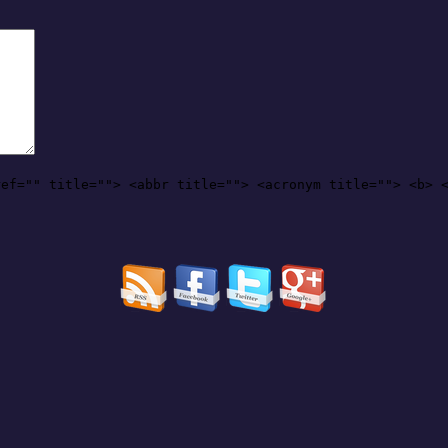
ref="" title=""> <abbr title=""> <acronym title=""> <b> 