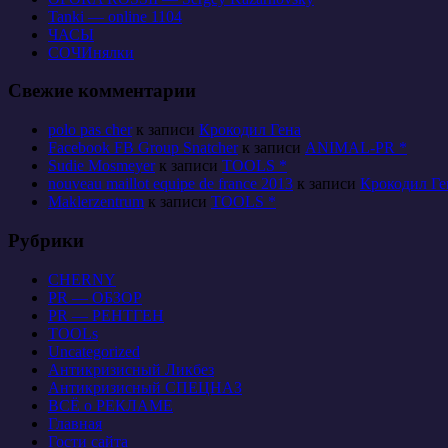
Tanki — online 1104
ЧАСЫ
СОЧИнялки
Свежие комментарии
polo pas cher
к записи
Крокодил Гена
Facebook FB Group Snatcher
к записи
ANIMAL-PR *
Sudie Mosmeyer
к записи
TOOLS *
nouveau maillot equipe de france 2013
к записи
Крокодил Ге
Maklerzentrum
к записи
TOOLS *
Рубрики
CHERNY
PR — ОБЗОР
PR — РЕНТГЕН
TOOLs
Uncategorized
Антикризисный Ликбез
Антикризисный СПЕЦНАЗ
ВСЁ о РЕКЛАМЕ
Главная
Гости сайта