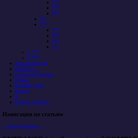
***
***
***
***
***
***
***
***
***
3. ***
4. ***
Лента новостей
ОКНО В…
Открытое Письмо
Планы
Рекомен-дуем
Форум
Я
КАРТА САЙТА
Навигация по статьям
←
Назад
Вперед
→