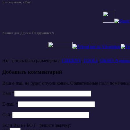
Я - социален, а Вы?:
Кнопка для Друзей. Подружимся?:
Эта запись была размещена в
CHERNY
,
TOOLs
,
ОКНО Админ
Добавить комментарий
Ваш e-mail не будет опубликован. Обязательные поля помечен
Имя
*
E-mail
*
Сайт
Если Вы не БОТ - решите задачку: