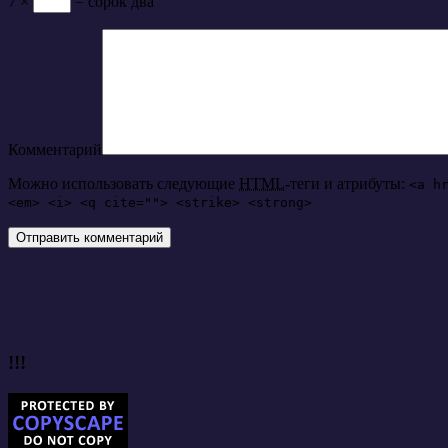
7 ×
= сорок два
Комментарий
Можно использовать следующие
HTML
-теги и атрибуты:
<a h
<em> <i> <q cite=""> <strike> <strong>
!!!