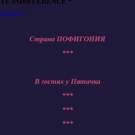
LETE INDIFFERENCE *
ментариев ↓
Страна ПОФИГОНИЯ
***
В гостях у Пятачка
***
***
***