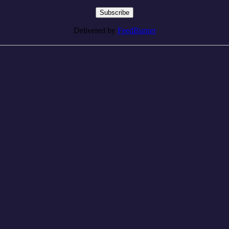
Delivered by
FeedBurner