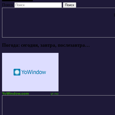
Поиск
Погода: сегодня, завтра, послезавтра…
YoWindow.com
yr.no