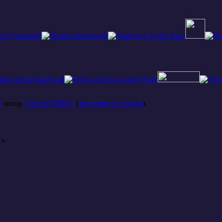
а
автор
Сергей ЮНГА
(
постоянная ссылка
).
ы
*