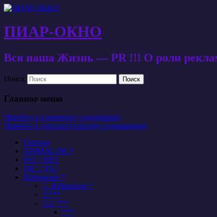
ПИАР-ОКНО
Вся наша Жизнь — PR !!! О роли рекл
Поиск
Главное меню
Перейти к основному содержанию
Перейти к дополнительному содержимому
Главная
ANIMAL-PR *
NO = НЕТ
OK = ДА /
Избранное *
1. Избранное *
2 ***
2.1. ***
***