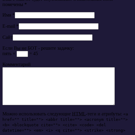
помечены
*
Имя
*
E-mail
*
Сайт
Если Вы не БОТ - решите задачку:
пять ×
= 45
Комментарий
Можно использовать следующие
HTML
-теги и атрибуты:
<a
href="" title=""> <abbr title=""> <acronym title="">
<b> <blockquote cite=""> <cite> <code> <del
datetime=""> <em> <i> <q cite=""> <strike> <strong>