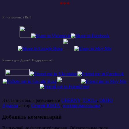
***
Я - социален, а Вы?:
Кнопка для Друзей. Подружимся?:
Эта запись была размещена в
CHERNY
,
TOOLs
,
ОКНО
Админа
автор
Сергей ЮНГА
(
постоянная ссылка
).
Добавить комментарий
Ваш e-mail не будет опубликован. Обязательные поля