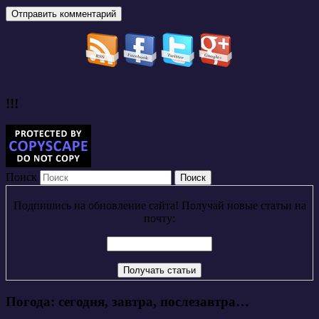
!!!
Поиск
Подпишись на обновление сайта! Получай новые статьи на
почту:
Погода: сегодня, завтра, послезавтра…