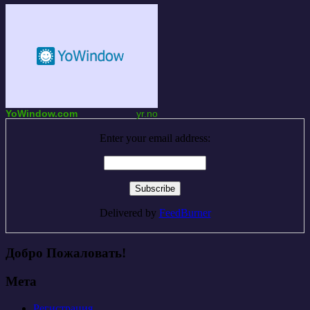
YoWindow.com
yr.no
Enter your email address:
Delivered by
FeedBurner
Добро Пожаловать!
Мета
Регистрация