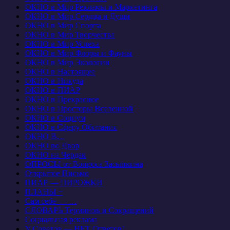
ОКНО в Мир Рекламы и Маркетинга
ОКНО в Мир Сердца и Души
ОКНО в Мир Спорта
ОКНО в Мир Творчества
ОКНО в Мир Успеха
ОКНО в Мир Флоры и Фауны
ОКНО в Мир Экологии
ОКНО в Настоящее
ОКНО в Никуда
ОКНО в ПИАР
ОКНО в Прекрасное
ОКНО в Просторы Вселенной
ОКНО в Социум
ОКНО в Сферу Обитания
ОКНО В…
ОКНО во Двор
ОКНО на Чердак
ОПРОСЫ от Вопроса Засыпкина
Открытое Письмо
ПИАР — ПИРОЖКИ
ПЛАНЫ +
Сам себе — …
СЛОВАРЬ Терминов и Сокращений
Социальная реклама
У Советов — НЕТ Ответов!