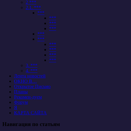
2 ***
2.1. ***
***
***
***
***
***
***
***
***
***
***
3. ***
4. ***
Лента новостей
ОКНО В…
Открытое Письмо
Планы
Рекомен-дуем
Форум
Я
КАРТА САЙТА
Навигация по статьям