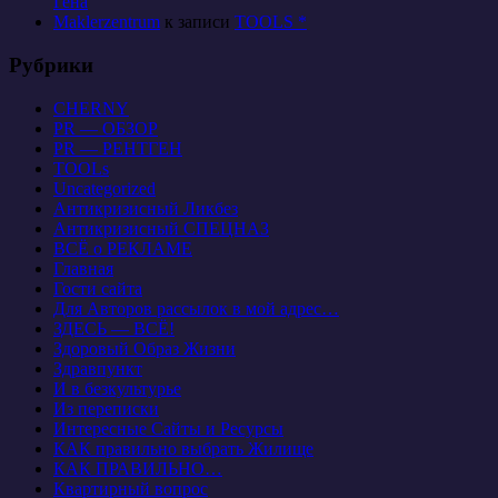
Гена
Maklerzentrum
к записи
TOOLS *
Рубрики
CHERNY
PR — ОБЗОР
PR — РЕНТГЕН
TOOLs
Uncategorized
Антикризисный Ликбез
Антикризисный СПЕЦНАЗ
ВСЁ о РЕКЛАМЕ
Главная
Гости сайта
Для Авторов рассылок в мой адрес…
ЗДЕСЬ — ВСЁ!
Здоровый Образ Жизни
Здравпункт
И в безкультурье
Из переписки
Интересные Сайты и Ресурсы
КАК правильно выбрать Жилище
КАК ПРАВИЛЬНО…
Квартирный вопрос