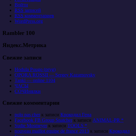
Войти
RSS
записей
RSS
комментариев
WordPress.org
Rambler 100
Яндекс.Метрика
Свежие записи
Hodula Pougo (pryg)
OPORA ROSSII — Sergey Kazarnovsky
Tanki — online 1104
ЧАСЫ
СОЧИнялки
Свежие комментарии
polo pas cher
к записи
Крокодил Гена
Facebook FB Group Snatcher
к записи
ANIMAL-PR *
Sudie Mosmeyer
к записи
TOOLS *
nouveau maillot equipe de france 2013
к записи
Крокодил