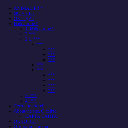
ANIMAL-PR *
NO = НЕТ
OK = ДА /
Избранное *
1. Избранное *
2 ***
2.1. ***
***
***
***
***
***
***
***
***
***
***
3. ***
4. ***
Лента новостей
About the site, О сайте
КАРТА САЙТА
ОКНО В…
Открытое Письмо