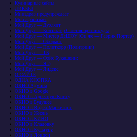
Кулинарные сайты
ЛИКБЕЗ
Минздрав предупреждает
Мои афоризмы
Мой Друг — Дуэлянт
Мой Друг — Контактёр С-летающей-посуды
Мой Друг — Мистер ДеШОУ (Он же — Гаврик Портер)
Мой Друг — Обормот
Мой Друг — Политкорр (Политринг)
Мой Друг — ТБ
Мой Друг — Фэйс Букашкин:
Мой Друг — Я :)
Мой Друг — Яндекс
О САЙТЕ
ОДНА КНОПКА
ОКНО Админа
ОКНО в Google
ОКНО в Адресную Книгу
ОКНО в Будущее
ОКНО в Видео-Маркетинг
ОКНО в Жизнь
ОКНО в КИНО
ОКНО в Кладовку
ОКНО в Культуру
ОКНО в Лондон