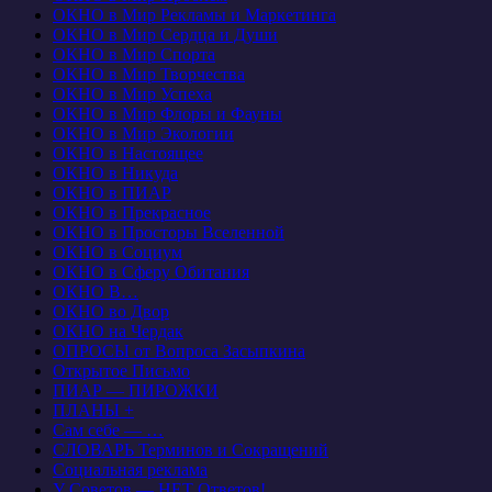
ОКНО в Мир Рекламы и Маркетинга
ОКНО в Мир Сердца и Души
ОКНО в Мир Спорта
ОКНО в Мир Творчества
ОКНО в Мир Успеха
ОКНО в Мир Флоры и Фауны
ОКНО в Мир Экологии
ОКНО в Настоящее
ОКНО в Никуда
ОКНО в ПИАР
ОКНО в Прекрасное
ОКНО в Просторы Вселенной
ОКНО в Социум
ОКНО в Сферу Обитания
ОКНО В…
ОКНО во Двор
ОКНО на Чердак
ОПРОСЫ от Вопроса Засыпкина
Открытое Письмо
ПИАР — ПИРОЖКИ
ПЛАНЫ +
Сам себе — …
СЛОВАРЬ Терминов и Сокращений
Социальная реклама
У Советов — НЕТ Ответов!