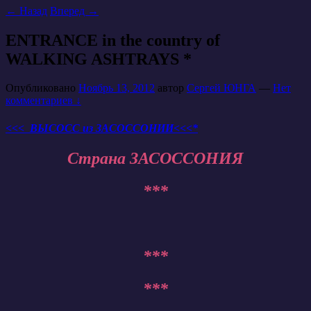
←
Назад
Вперед
→
ENTRANCE in the country of
WALKING ASHTRAYS *
Опубликовано
Ноябрь 13, 2012
автор
Сергей ЮНГА
—
Нет
комментариев ↓
<<< ВЫСОСС из ЗАСОССОНИИ<<<*
Страна ЗАСОССОНИЯ
***
***
***