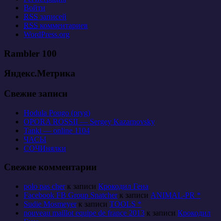
Войти
RSS
записей
RSS
комментариев
WordPress.org
Rambler 100
Яндекс.Метрика
Свежие записи
Hodula Pougo (pryg)
OPORA ROSSII — Sergey Kazarnovsky
Tanki — online 1104
ЧАСЫ
СОЧИнялки
Свежие комментарии
polo pas cher
к записи
Крокодил Гена
Facebook FB Group Snatcher
к записи
ANIMAL-PR *
Sudie Mosmeyer
к записи
TOOLS *
nouveau maillot equipe de france 2013
к записи
Крокодил