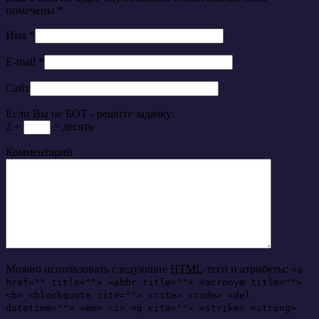
помечены
*
Имя
*
E-mail
*
Сайт
Если Вы не БОТ - решите задачку:
2 +
= десять
Комментарий
Можно использовать следующие
HTML
-теги и атрибуты:
<a
href="" title=""> <abbr title=""> <acronym title="">
<b> <blockquote cite=""> <cite> <code> <del
datetime=""> <em> <i> <q cite=""> <strike> <strong>