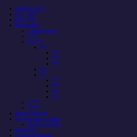
ANIMAL-PR *
NO = НЕТ
OK = ДА /
Избранное *
1. Избранное *
2 ***
2.1. ***
***
***
***
***
***
***
***
***
***
***
3. ***
4. ***
Лента новостей
About the site, О сайте
КАРТА САЙТА
ОКНО В…
Открытое Письмо