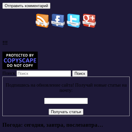
!!!
Поиск
Подпишись на обновление сайта! Получай новые статьи на
почту:
Погода: сегодня, завтра, послезавтра…