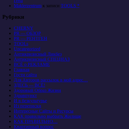
Гена
Maklerzentrum
к записи
TOOLS *
Рубрики
CHERNY
PR — ОБЗОР
PR — РЕНТГЕН
TOOLs
Uncategorized
Антикризисный Ликбез
Антикризисный СПЕЦНАЗ
ВСЁ о РЕКЛАМЕ
Главная
Гости сайта
Для Авторов рассылок в мой адрес…
ЗДЕСЬ — ВСЁ!
Здоровый Образ Жизни
Здравпункт
И в безкультурье
Из переписки
Интересные Сайты и Ресурсы
КАК правильно выбрать Жилище
КАК ПРАВИЛЬНО…
Квартирный вопрос