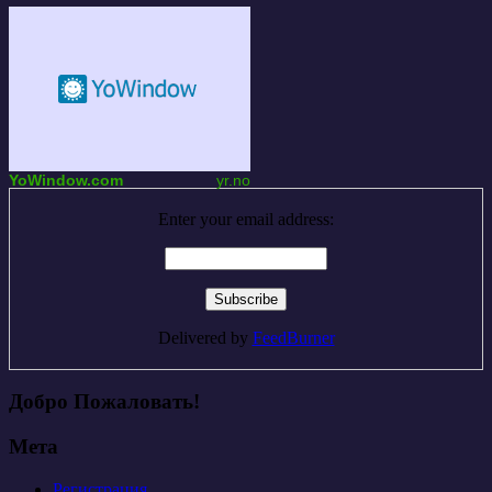
YoWindow.com
yr.no
Enter your email address:
Delivered by
FeedBurner
Добро Пожаловать!
Мета
Регистрация