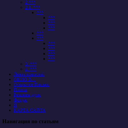
2 ***
2.1. ***
***
***
***
***
***
***
***
***
***
***
3. ***
4. ***
Лента новостей
ОКНО В…
Открытое Письмо
Планы
Рекомен-дуем
Форум
Я
КАРТА САЙТА
Навигация по статьям