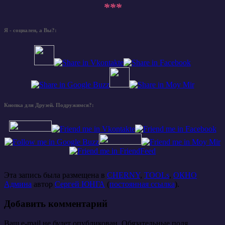
***
Я - социален, а Вы?:
Кнопка для Друзей. Подружимся?:
Эта запись была размещена в
CHERNY
,
TOOLs
,
ОКНО
Админа
автор
Сергей ЮНГА
(
постоянная ссылка
).
Добавить комментарий
Ваш e-mail не будет опубликован. Обязательные поля