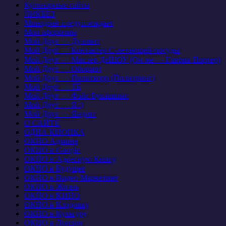
Кулинарные сайты
ЛИКБЕЗ
Минздрав предупреждает
Мои афоризмы
Мой Друг — Дуэлянт
Мой Друг — Контактёр С-летающей-посуды
Мой Друг — Мистер ДеШОУ (Он же — Гаврик Портер)
Мой Друг — Обормот
Мой Друг — Политкорр (Политринг)
Мой Друг — ТБ
Мой Друг — Фэйс Букашкин:
Мой Друг — Я :)
Мой Друг — Яндекс
О САЙТЕ
ОДНА КНОПКА
ОКНО Админа
ОКНО в Google
ОКНО в Адресную Книгу
ОКНО в Будущее
ОКНО в Видео-Маркетинг
ОКНО в Жизнь
ОКНО в КИНО
ОКНО в Кладовку
ОКНО в Культуру
ОКНО в Лондон