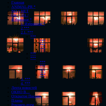
Главная
ANIMAL-PR *
NO = НЕТ
OK = ДА /
Избранное *
1. Избранное *
2 ***
2.1. ***
***
***
***
***
***
***
***
***
***
***
3. ***
4. ***
Лента новостей
ОКНО В…
Открытое Письмо
Планы
Рекомен-дуем