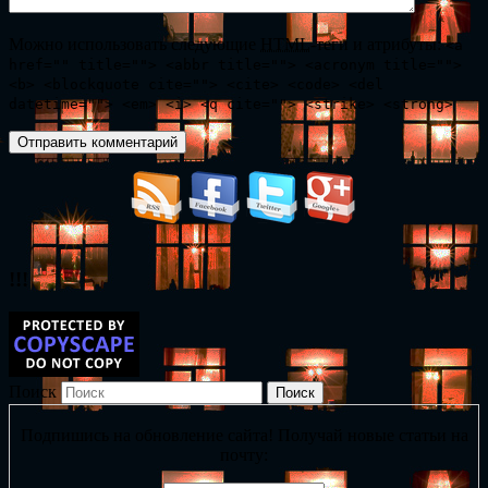
Можно использовать следующие
HTML
-теги и атрибуты:
<a
href="" title=""> <abbr title=""> <acronym title="">
<b> <blockquote cite=""> <cite> <code> <del
datetime=""> <em> <i> <q cite=""> <strike> <strong>
!!!
Поиск
Подпишись на обновление сайта! Получай новые статьи на
почту: