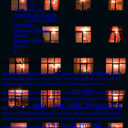
4. ***
Лента новостей
About the site, О сайте
КАРТА САЙТА
ОКНО В…
Открытое Письмо
Планы
Рекомен-дуем
Форум
Я
Облако меток
ARGUMENTS & FACTS
My Friend - Snow Pedestrian
Twitter
АРГУМЕНТЫ и ФАКТЫ
Антикризисный Ликбез
Лондон 2012
Мой Друг - Снежный Пешеход
ОКНО в Мир
Познания
Олимпиада
Счастье
Твиттер
Фэйс Букашкин
аккаунты
анекдоты
видео
антикризисный спецназ
беспредел
взаимопомощь
выживание
звуки
как
правильно
как правильно почистить
как правильно почистить монитор
кризисы
мой друг фэйс букашкин
кроссворды
мелодии
музыка
недобросовестный маркетинг
одна кнопка
окно в мир воспитания
окно в мир
дружбы
п-ф-география
пофиг
пофигу
путешествия
рассылки
роняет роза лепестки
с новым годом!
словарь терминов и сокращений
социалка