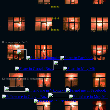
***
***
***
Я - социален, а Вы?:
Кнопка для Друзей. Подружимся?: