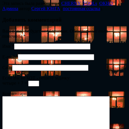
Эта запись была размещена в
CHERNY
,
TOOLs
,
ОКНО
Админа
автор
Сергей ЮНГА
(
постоянная ссылка
).
Добавить комментарий
Ваш e-mail не будет опубликован. Обязательные поля
помечены
*
Имя
*
E-mail
*
Сайт
Если Вы не БОТ - решите задачку:
четыре + 7 =
Комментарий