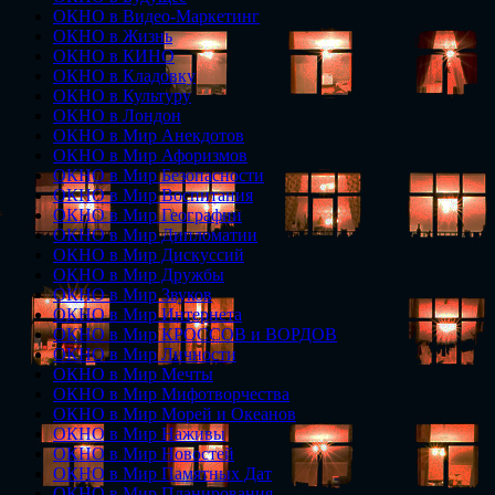
ОКНО в Видео-Маркетинг
ОКНО в Жизнь
ОКНО в КИНО
ОКНО в Кладовку
ОКНО в Культуру
ОКНО в Лондон
ОКНО в Мир Анекдотов
ОКНО в Мир Афоризмов
ОКНО в Мир Безопасности
ОКНО в Мир Воспитания
ОКНО в Мир Географии
ОКНО в Мир Дипломатии
ОКНО в Мир Дискуссий
ОКНО в Мир Дружбы
ОКНО в Мир Звуков
ОКНО в Мир Интернета
ОКНО в Мир КРОССОВ и ВОРДОВ
ОКНО в Мир Личности
ОКНО в Мир Мечты
ОКНО в Мир Мифотворчества
ОКНО в Мир Морей и Океанов
ОКНО в Мир Наживы
ОКНО в Мир Новостей
ОКНО в Мир Памятных Дат
ОКНО в Мир Планирования