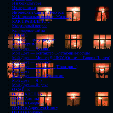
И в безкультурье
Из переписки
Интересные Сайты и Ресурсы
КАК правильно выбрать Жилище
КАК ПРАВИЛЬНО…
Квартирный вопрос
Кулинарные сайты
ЛИКБЕЗ
Минздрав предупреждает
Мои афоризмы
Мой Друг — Дуэлянт
Мой Друг — Контактёр С-летающей-посуды
Мой Друг — Мистер ДеШОУ (Он же — Гаврик Портер)
Мой Друг — Обормот
Мой Друг — Политкорр (Политринг)
Мой Друг — ТБ
Мой Друг — Фэйс Букашкин:
Мой Друг — Я :)
Мой Друг — Яндекс
О САЙТЕ
ОДНА КНОПКА
ОКНО Админа
ОКНО в Google
ОКНО в Адресную Книгу
ОКНО в Будущее