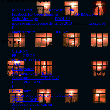
Свежие комментарии
polo pas cher
к записи
Крокодил Гена
Facebook FB Group Snatcher
к записи
ANIMAL-PR *
Sudie Mosmeyer
к записи
TOOLS *
nouveau maillot equipe de france 2013
к записи
Крокодил
Гена
Maklerzentrum
к записи
TOOLS *
Рубрики
CHERNY
PR — ОБЗОР
PR — РЕНТГЕН
TOOLs
Uncategorized
Антикризисный Ликбез
Антикризисный СПЕЦНАЗ
ВСЁ о РЕКЛАМЕ
Главная
Гости сайта
Для Авторов рассылок в мой адрес…
ЗДЕСЬ — ВСЁ!
Здоровый Образ Жизни
Здравпункт