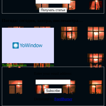
Погода: сегодня, завтра, послезавтра…
YoWindow.com
yr.no
Enter your email address:
Delivered by
FeedBurner