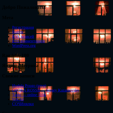
Добро Пожаловать!
Мета
Регистрация
Войти
RSS
записей
RSS
комментариев
WordPress.org
Rambler 100
Яндекс.Метрика
Свежие записи
Hodula Pougo (pryg)
OPORA ROSSII — Sergey Kazarnovsky
Tanki — online 1104
ЧАСЫ
СОЧИнялки