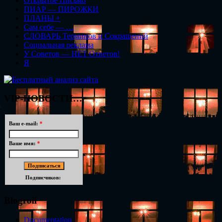
Открытое Письмо
ПИАР — ПИРОЖКИ
ПЛАНЫ +
Сам себе — …
СЛОВАРЬ Терминов и Сокращений
Социальная реклама
У Советов — НЕТ Ответов!
Я
VIP-НОВОСТИ…
Ваш e-mail:
*
Ваше имя:
*
Подписчиков:
Blogroll
Documentation