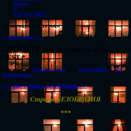
Форум
Я
КАРТА САЙТА
Навигация по статьям
←
Назад
Вперед
→
ENTRANCE into the country of the
TEST *
Опубликовано
Ноябрь 13, 2012
автор
Сергей ЮНГА
—
Нет
комментариев ↓
<<< ВЫСТУППА из БЕЗОБРАЗИИ<<<*
Страна БЕЗОБРАЗИЯ
***