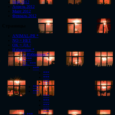
Май 2012
Апрель 2012
Март 2012
Февраль 2012
Страницы
ANIMAL-PR *
NO = НЕТ
OK = ДА /
Избранное *
1. Избранное *
2 ***
2.1. ***
***
***
***
***
***
***
***
***
***
***
3. ***