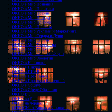
ОКНО в Мир Познания
ОКНО в Мир Политики
ОКНО в Мир Поэзии
ОКНО в Мир Правды
ОКНО в Мир Природы
ОКНО в Мир Проблем
ОКНО в Мир Рекламы и Маркетинга
ОКНО в Мир Сердца и Души
ОКНО в Мир Спорта
ОКНО в Мир Творчества
ОКНО в Мир Успеха
ОКНО в Мир Флоры и Фауны
ОКНО в Мир Экологии
ОКНО в Настоящее
ОКНО в Никуда
ОКНО в ПИАР
ОКНО в Прекрасное
ОКНО в Просторы Вселенной
ОКНО в Социум
ОКНО в Сферу Обитания
ОКНО В…
ОКНО во Двор
ОКНО на Чердак
ОПРОСЫ от Вопроса Засыпкина