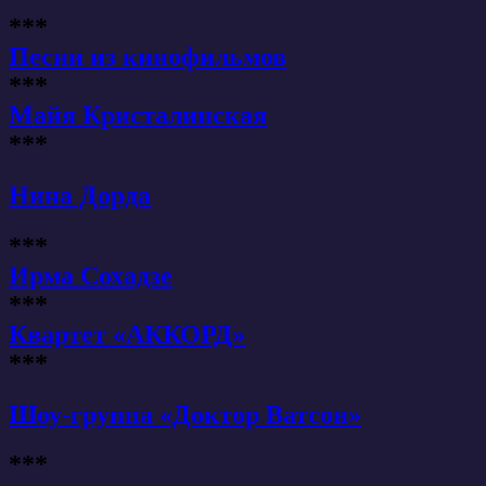
***
Песни из кинофильмов
***
Майя Кристалинская
***
Нина Дорда
***
Ирма Сохадзе
***
Квартет «АККОРД»
***
Шоу-группа «Доктор Ватсон»
***