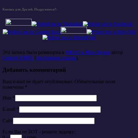
Кнопка для Друзей. Подружимся?:
Эта запись была размещена в
ОКНО в Мир Звуков
автор
Сергей ЮНГА
(
постоянная ссылка
).
Добавить комментарий
Ваш e-mail не будет опубликован. Обязательные поля
помечены
*
Имя
*
E-mail
*
Сайт
Если Вы не БОТ - решите задачку:
9 −
= семь