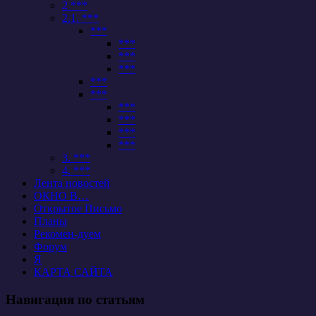
2 ***
2.1. ***
***
***
***
***
***
***
***
***
***
***
3. ***
4. ***
Лента новостей
ОКНО В…
Открытое Письмо
Планы
Рекомен-дуем
Форум
Я
КАРТА САЙТА
Навигация по статьям