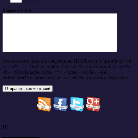
Комментарий
Можно использовать следующие
HTML
-теги и атрибуты:
<a
href="" title=""> <abbr title=""> <acronym title="">
<b> <blockquote cite=""> <cite> <code> <del
datetime=""> <em> <i> <q cite=""> <strike> <strong>
!!!