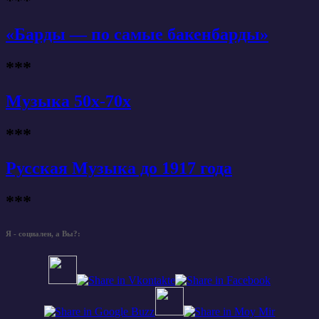
***
«Барды — по самые бакенбарды»
***
Музыка 50х-70х
***
Русская Музыка до 1917 года
***
Я - социален, а Вы?: