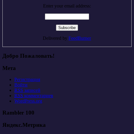
Enter your email address:
Delivered by
FeedBurner
Добро Пожаловать!
Мета
Регистрация
Войти
RSS
записей
RSS
комментариев
WordPress.org
Rambler 100
Яндекс.Метрика