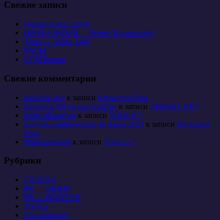
Свежие записи
Hodula Pougo (pryg)
OPORA ROSSII — Sergey Kazarnovsky
Tanki — online 1104
ЧАСЫ
СОЧИнялки
Свежие комментарии
polo pas cher
к записи
Крокодил Гена
Facebook FB Group Snatcher
к записи
ANIMAL-PR *
Sudie Mosmeyer
к записи
TOOLS *
nouveau maillot equipe de france 2013
к записи
Крокодил
Гена
Maklerzentrum
к записи
TOOLS *
Рубрики
CHERNY
PR — ОБЗОР
PR — РЕНТГЕН
TOOLs
Uncategorized