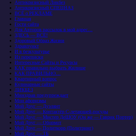
Антикризисный Ликбез
Антикризисный СПЕЦНАЗ
ВСЁ о РЕКЛАМЕ
Главная
Гости сайта
Для Авторов рассылок в мой адрес…
ЗДЕСЬ — ВСЁ!
Здоровый Образ Жизни
Здравпункт
И в безкультурье
Из переписки
Интересные Сайты и Ресурсы
КАК правильно выбрать Жилище
КАК ПРАВИЛЬНО…
Квартирный вопрос
Кулинарные сайты
ЛИКБЕЗ
Минздрав предупреждает
Мои афоризмы
Мой Друг — Дуэлянт
Мой Друг — Контактёр С-летающей-посуды
Мой Друг — Мистер ДеШОУ (Он же — Гаврик Портер)
Мой Друг — Обормот
Мой Друг — Политкорр (Политринг)
Мой Друг — ТБ