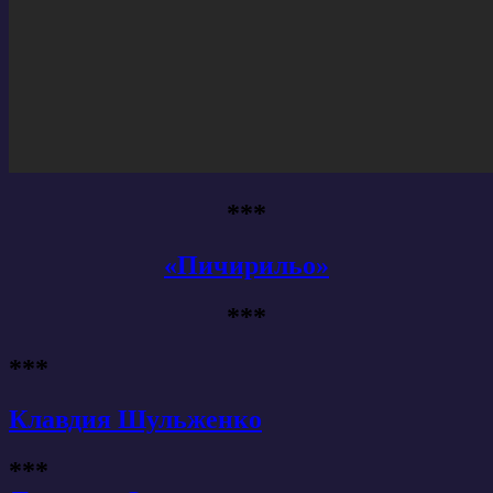
***
«Пичирильо»
***
***
Клавдия Шульженко
***