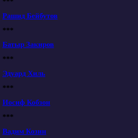
***
Рашид Бейбутов
***
Батыр Закиров
***
Эдуард Хиль
***
Иосиф Кобзон
***
Вадим Козин