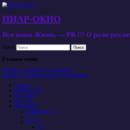
ПИАР-ОКНО
Вся наша Жизнь — PR !!! О роли рекл
Поиск
Главное меню
Перейти к основному содержанию
Перейти к дополнительному содержимому
Главная
ANIMAL-PR *
NO = НЕТ
OK = ДА /
Избранное *
1. Избранное *
2 ***
2.1. ***
***