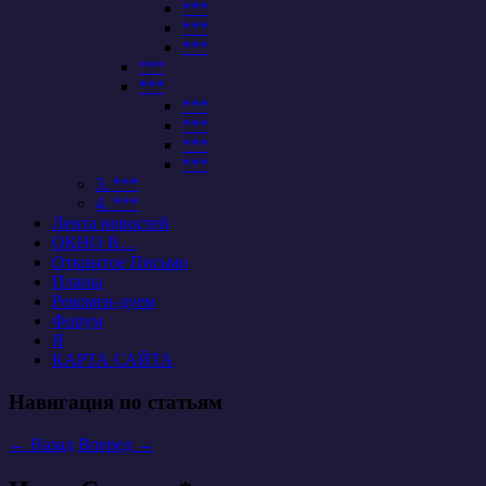
***
***
***
***
***
***
***
***
***
3. ***
4. ***
Лента новостей
ОКНО В…
Открытое Письмо
Планы
Рекомен-дуем
Форум
Я
КАРТА САЙТА
Навигация по статьям
←
Назад
Вперед
→