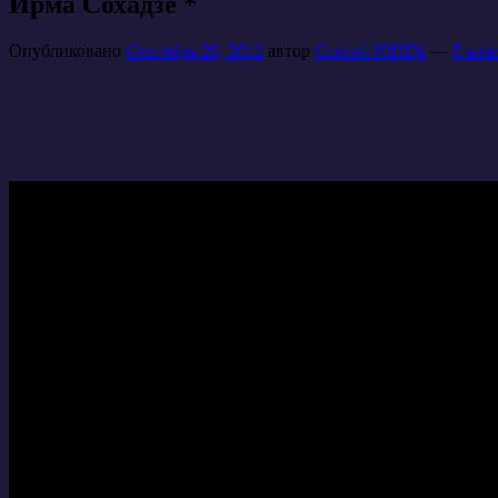
Ирма Сохадзе *
Опубликовано
Сентябрь 20, 2012
автор
Сергей ЮНГА
—
5 ком