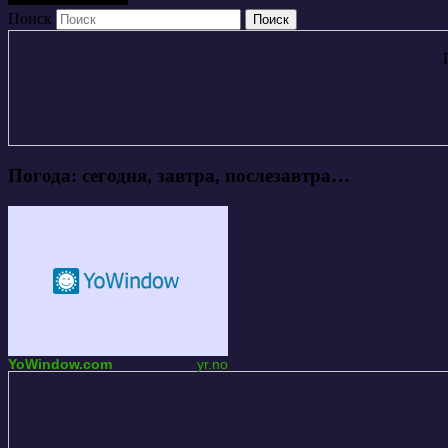
Поиск
Погода: сегодня, завтра, послезавтра…
YoWindow.com
yr.no