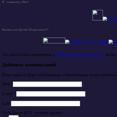
Я - социален, а Вы?:
Кнопка для Друзей. Подружимся?:
Эта запись была размещена в
ОКНО в Видео-Маркетинг
автор
Добавить комментарий
Ваш e-mail не будет опубликован. Обязательные поля помечен
Имя
*
E-mail
*
Сайт
Если Вы не БОТ - решите задачку: