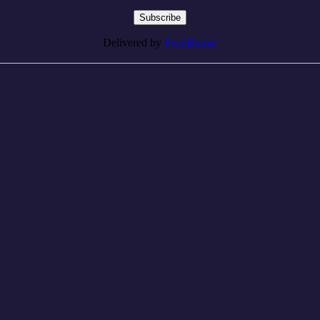
Delivered by
FeedBurner