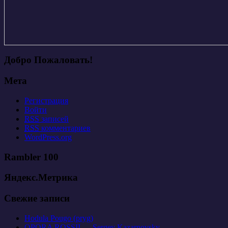
Добро Пожаловать!
Мета
Регистрация
Войти
RSS
записей
RSS
комментариев
WordPress.org
Rambler 100
Яндекс.Метрика
Свежие записи
Hodula Pougo (pryg)
OPORA ROSSII — Sergey Kazarnovsky