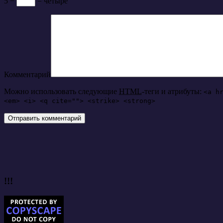
5 −
= четыре
Комментарий
Можно использовать следующие
HTML
-теги и атрибуты:
<a h
<em> <i> <q cite=""> <strike> <strong>
!!!