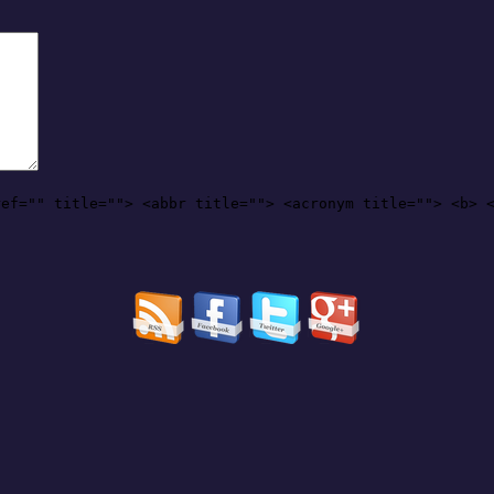
ref="" title=""> <abbr title=""> <acronym title=""> <b> 