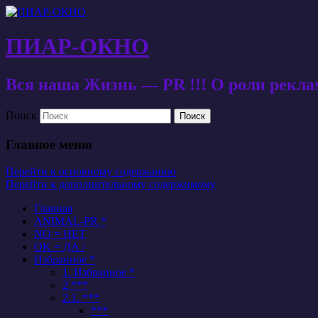
ПИАР-ОКНО
Вся наша Жизнь — PR !!! О роли рекл
Поиск
Главное меню
Перейти к основному содержанию
Перейти к дополнительному содержимому
Главная
ANIMAL-PR *
NO = НЕТ
OK = ДА /
Избранное *
1. Избранное *
2 ***
2.1. ***
***