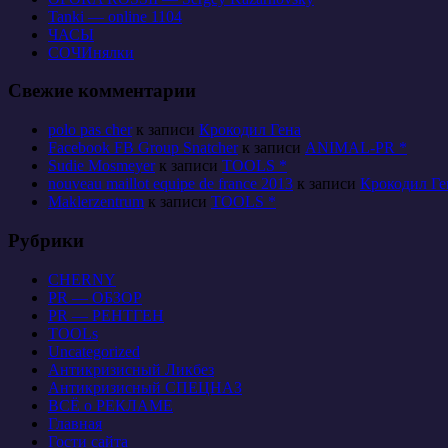
Tanki — online 1104
ЧАСЫ
СОЧИнялки
Свежие комментарии
polo pas cher
к записи
Крокодил Гена
Facebook FB Group Snatcher
к записи
ANIMAL-PR *
Sudie Mosmeyer
к записи
TOOLS *
nouveau maillot equipe de france 2013
к записи
Крокодил Ге
Maklerzentrum
к записи
TOOLS *
Рубрики
CHERNY
PR — ОБЗОР
PR — РЕНТГЕН
TOOLs
Uncategorized
Антикризисный Ликбез
Антикризисный СПЕЦНАЗ
ВСЁ о РЕКЛАМЕ
Главная
Гости сайта