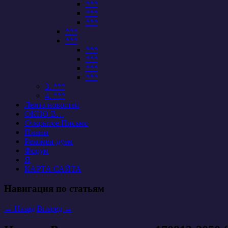
***
***
***
***
***
***
***
***
***
3. ***
4. ***
Лента новостей
ОКНО В…
Открытое Письмо
Планы
Рекомен-дуем
Форум
Я
КАРТА САЙТА
Навигация по статьям
←
Назад
Вперед
→