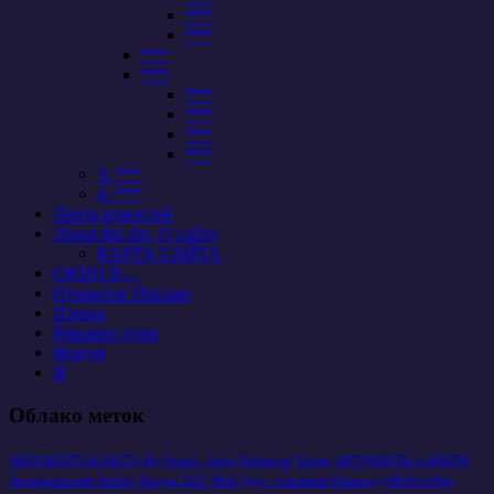
***
***
***
***
***
***
***
***
3. ***
4. ***
Лента новостей
About the site, О сайте
КАРТА САЙТА
ОКНО В…
Открытое Письмо
Планы
Рекомен-дуем
Форум
Я
Облако меток
ARGUMENTS & FACTS
My Friend - Snow Pedestrian
Twitter
АРГУМЕНТЫ и ФАКТЫ
Антикризисный Ликбез
Лондон 2012
Мой Друг - Снежный Пешеход
ОКНО в Мир