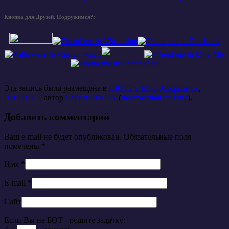
Кнопка для Друзей. Подружимся?:
Эта запись была размещена в
ОКНО в Мир Афоризмов
,
ПЛАНЫ +
автор
Сергей ЮНГА
(
постоянная ссылка
).
Добавить комментарий
Ваш e-mail не будет опубликован. Обязательные поля
помечены
*
Имя
*
E-mail
*
Сайт
Если Вы не БОТ - решите задачку: