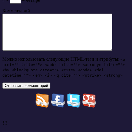
4 ×
= четыре
Комментарий
Можно использовать следующие
HTML
-теги и атрибуты:
<a
href="" title=""> <abbr title=""> <acronym title="">
<b> <blockquote cite=""> <cite> <code> <del
datetime=""> <em> <i> <q cite=""> <strike> <strong>
!!!