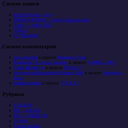
Свежие записи
Hodula Pougo (pryg)
OPORA ROSSII — Sergey Kazarnovsky
Tanki — online 1104
ЧАСЫ
СОЧИнялки
Свежие комментарии
polo pas cher
к записи
Крокодил Гена
Facebook FB Group Snatcher
к записи
ANIMAL-PR *
Sudie Mosmeyer
к записи
TOOLS *
nouveau maillot equipe de france 2013
к записи
Крокодил
Гена
Maklerzentrum
к записи
TOOLS *
Рубрики
CHERNY
PR — ОБЗОР
PR — РЕНТГЕН
TOOLs
Uncategorized