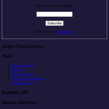
Enter your email address:
Delivered by
FeedBurner
Добро Пожаловать!
Мета
Регистрация
Войти
RSS
записей
RSS
комментариев
WordPress.org
Rambler 100
Яндекс.Метрика