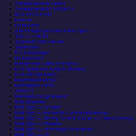
Антикризисный Ликбез
Антикризисный СПЕЦНАЗ
ВСЁ о РЕКЛАМЕ
Главная
Гости сайта
Для Авторов рассылок в мой адрес…
ЗДЕСЬ — ВСЁ!
Здоровый Образ Жизни
Здравпункт
И в безкультурье
Из переписки
Интересные Сайты и Ресурсы
КАК правильно выбрать Жилище
КАК ПРАВИЛЬНО…
Квартирный вопрос
Кулинарные сайты
ЛИКБЕЗ
Минздрав предупреждает
Мои афоризмы
Мой Друг — Дуэлянт
Мой Друг — Контактёр С-летающей-посуды
Мой Друг — Мистер ДеШОУ (Он же — Гаврик Портер)
Мой Друг — Обормот
Мой Друг — Политкорр (Политринг)
Мой Друг — ТБ