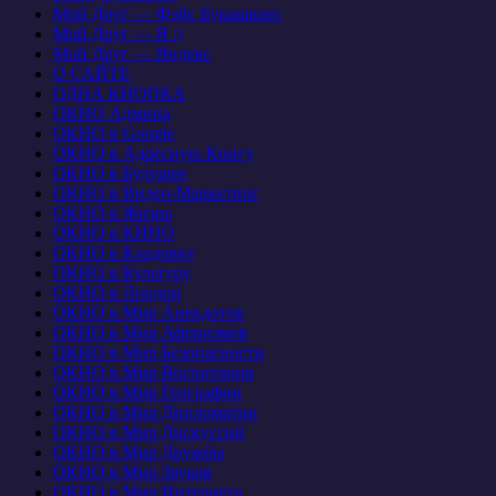
Мой Друг — Фэйс Букашкин:
Мой Друг — Я :)
Мой Друг — Яндекс
О САЙТЕ
ОДНА КНОПКА
ОКНО Админа
ОКНО в Google
ОКНО в Адресную Книгу
ОКНО в Будущее
ОКНО в Видео-Маркетинг
ОКНО в Жизнь
ОКНО в КИНО
ОКНО в Кладовку
ОКНО в Культуру
ОКНО в Лондон
ОКНО в Мир Анекдотов
ОКНО в Мир Афоризмов
ОКНО в Мир Безопасности
ОКНО в Мир Воспитания
ОКНО в Мир Географии
ОКНО в Мир Дипломатии
ОКНО в Мир Дискуссий
ОКНО в Мир Дружбы
ОКНО в Мир Звуков
ОКНО в Мир Интернета