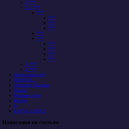
2 ***
2.1. ***
***
***
***
***
***
***
***
***
***
***
3. ***
4. ***
Лента новостей
ОКНО В…
Открытое Письмо
Планы
Рекомен-дуем
Форум
Я
КАРТА САЙТА
Навигация по статьям