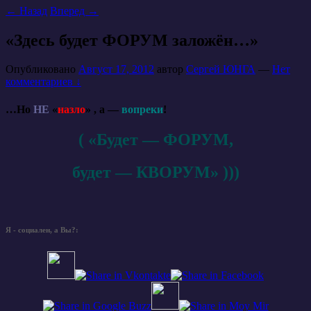
←
Назад
Вперед
→
«Здесь будет ФОРУМ заложён…»
Опубликовано
Август 17, 2012
автор
Сергей ЮНГА
—
Нет
комментариев ↓
…Но
НЕ
«
назло
» , а —
вопреки
!
( «Будет — ФОРУМ,
будет — КВОРУМ» )))
Я - социален, а Вы?: