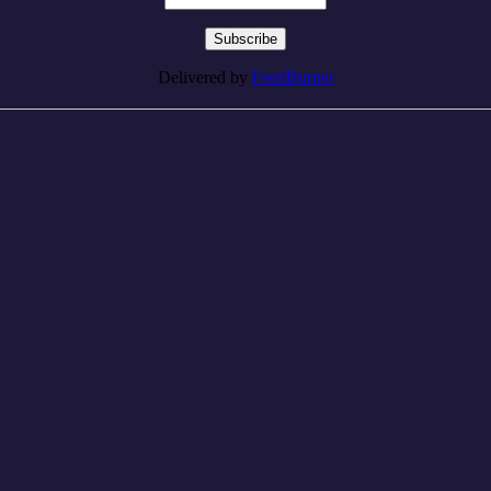
Delivered by
FeedBurner