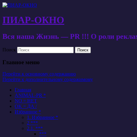
ПИАР-ОКНО
Вся наша Жизнь — PR !!! О роли рекл
Поиск
Главное меню
Перейти к основному содержанию
Перейти к дополнительному содержимому
Главная
ANIMAL-PR *
NO = НЕТ
OK = ДА /
Избранное *
1. Избранное *
2 ***
2.1. ***
***