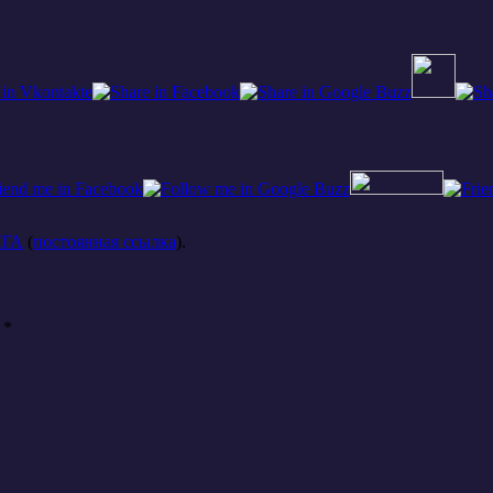
НГА
(
постоянная ссылка
).
ы
*