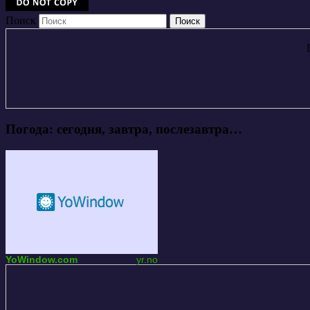
Поиск
Погода: сегодня, завтра, послезавтра…
YoWindow.com
yr.no