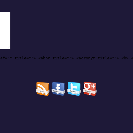
ref="" title=""> <abbr title=""> <acronym title=""> <b> 