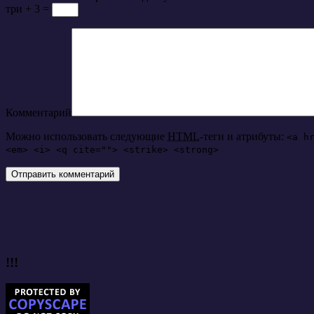
три + 3 =
Комментарий
Можно использовать следующие
HTML
-теги и атрибуты:
<a h
<em> <i> <q cite=""> <strike> <strong>
!!!