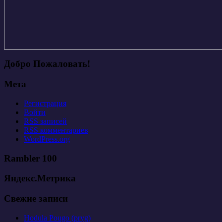
Добро Пожаловать!
Мета
Регистрация
Войти
RSS
записей
RSS
комментариев
WordPress.org
Rambler 100
Яндекс.Метрика
Свежие записи
Hodula Pougo (pryg)