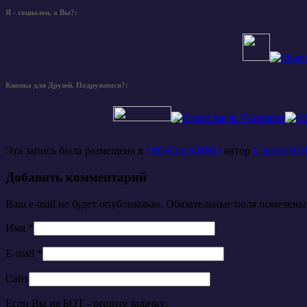
Я - социален, а Вы?:
Кнопка для Друзей. Подружимся?:
Эта запись была размещена в
ОКНО в КИНО
автор
Сергей Ю
Добавить комментарий
Ваш e-mail не будет опубликован. Обязательные поля помечен
Имя
*
E-mail
*
Сайт
Если Вы не БОТ - решите задачку: