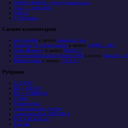
OPORA ROSSII — Sergey Kazarnovsky
Tanki — online 1104
ЧАСЫ
СОЧИнялки
Свежие комментарии
polo pas cher
к записи
Крокодил Гена
Facebook FB Group Snatcher
к записи
ANIMAL-PR *
Sudie Mosmeyer
к записи
TOOLS *
nouveau maillot equipe de france 2013
к записи
Крокодил Ге
Maklerzentrum
к записи
TOOLS *
Рубрики
CHERNY
PR — ОБЗОР
PR — РЕНТГЕН
TOOLs
Uncategorized
Антикризисный Ликбез
Антикризисный СПЕЦНАЗ
ВСЁ о РЕКЛАМЕ
Главная