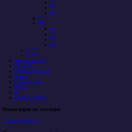
***
***
***
***
***
***
***
***
***
3. ***
4. ***
Лента новостей
ОКНО В…
Открытое Письмо
Планы
Рекомен-дуем
Форум
Я
КАРТА САЙТА
Навигация по статьям
←
Назад
Вперед
→