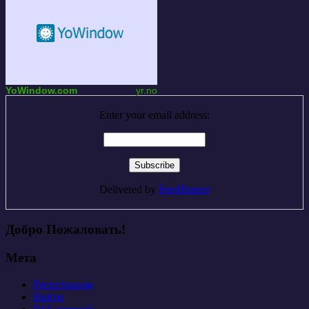
YoWindow.com
yr.no
Enter your email address:
Delivered by
FeedBurner
Добро Пожаловать!
Мета
Регистрация
Войти