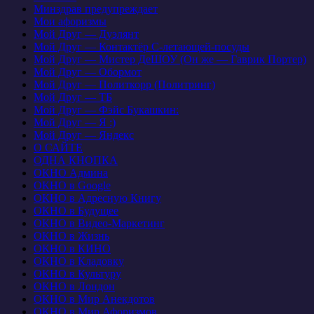
Минздрав предупреждает
Мои афоризмы
Мой Друг — Дуэлянт
Мой Друг — Контактёр С-летающей-посуды
Мой Друг — Мистер ДеШОУ (Он же — Гаврик Портер)
Мой Друг — Обормот
Мой Друг — Политкорр (Политринг)
Мой Друг — ТБ
Мой Друг — Фэйс Букашкин:
Мой Друг — Я :)
Мой Друг — Яндекс
О САЙТЕ
ОДНА КНОПКА
ОКНО Админа
ОКНО в Google
ОКНО в Адресную Книгу
ОКНО в Будущее
ОКНО в Видео-Маркетинг
ОКНО в Жизнь
ОКНО в КИНО
ОКНО в Кладовку
ОКНО в Культуру
ОКНО в Лондон
ОКНО в Мир Анекдотов
ОКНО в Мир Афоризмов