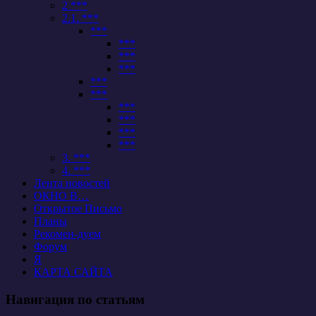
2 ***
2.1. ***
***
***
***
***
***
***
***
***
***
***
3. ***
4. ***
Лента новостей
ОКНО В…
Открытое Письмо
Планы
Рекомен-дуем
Форум
Я
КАРТА САЙТА
Навигация по статьям