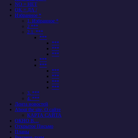
NO = НЕТ
OK = ДА /
Избранное *
1. Избранное *
2 ***
2.1. ***
***
***
***
***
***
***
***
***
***
***
3. ***
4. ***
Лента новостей
About the site, О сайте
КАРТА САЙТА
ОКНО В…
Открытое Письмо
Планы
Рекомен-дуем