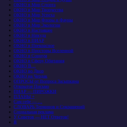
ОКНО в Мир Спорта
ОКНО в Мир Творчества
ОКНО в Мир Успеха
ОКНО в Мир Флоры и Фауны
ОКНО в Мир Экологии
ОКНО в Настоящее
ОКНО в Никуда
ОКНО в ПИАР
ОКНО в Прекрасное
ОКНО в Просторы Вселенной
ОКНО в Социум
ОКНО в Сферу Обитания
ОКНО В…
ОКНО во Двор
ОКНО на Чердак
ОПРОСЫ от Вопроса Засыпкина
Открытое Письмо
ПИАР — ПИРОЖКИ
ПЛАНЫ +
Сам себе — …
СЛОВАРЬ Терминов и Сокращений
Социальная реклама
У Советов — НЕТ Ответов!
Я