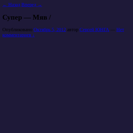
←
Назад
Вперед
→
Супер — Мяв /
Опубликовано
Октябрь 5, 2012
автор
Сергей ЮНГА
—
Нет
комментариев ↓