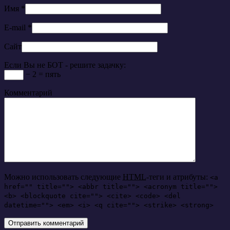
Имя
*
E-mail
*
Сайт
Если Вы не БОТ - решите задачку:
− 2 = пять
Комментарий
Можно использовать следующие
HTML
-теги и атрибуты:
<a
href="" title=""> <abbr title=""> <acronym title="">
<b> <blockquote cite=""> <cite> <code> <del
datetime=""> <em> <i> <q cite=""> <strike> <strong>