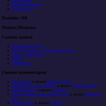
RSS
записей
RSS
комментариев
WordPress.org
Rambler 100
Яндекс.Метрика
Свежие записи
Hodula Pougo (pryg)
OPORA ROSSII — Sergey Kazarnovsky
Tanki — online 1104
ЧАСЫ
СОЧИнялки
Свежие комментарии
polo pas cher
к записи
Крокодил Гена
Facebook FB Group Snatcher
к записи
ANIMAL-PR *
Sudie Mosmeyer
к записи
TOOLS *
nouveau maillot equipe de france 2013
к записи
Крокодил
Гена
Maklerzentrum
к записи
TOOLS *