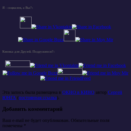
Я - социален, а Вы?:
Кнопка для Друзей. Подружимся?:
Эта запись была размещена в
ОКНО в КИНО
автор
Сергей
ЮНГА
(
постоянная ссылка
).
Добавить комментарий
Ваш e-mail не будет опубликован. Обязательные поля
помечены
*